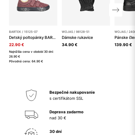
BARTEK / 15125-07
WOJAS / 98128-51
WOJAS / 240
Detský poltopánky BARTEK
Dámske rukavice
Pánske čl
22.90 €
34.90 €
139.90 €
Najnižšia cena v období 30 dní:
26.90 €
Pôvodná cena: 64.90 €
Bezpečné nakupovanie
s certifikátom SSL
Doprava zadarmo
nad 30 €
30 dní