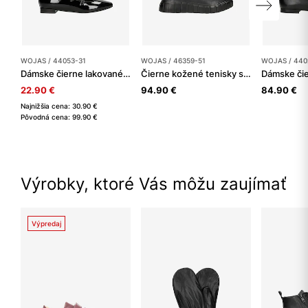
WOJAS / 44053-31
WOJAS / 46359-51
WOJAS / 440
Dámske čierne lakované balerínky s viacerými remienkami
Čierne kožené tenisky s vrúbkovanou podrážkou
22.90 €
94.90 €
84.90 €
Najnižšia cena: 30.90 €
Pôvodná cena: 99.90 €
Výrobky, ktoré Vás môžu zaujímať
Výpredaj