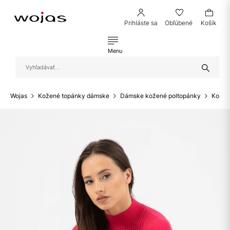
Prihláste sa
Obľúbené
Košík
Menu
Wojas
Kožené topánky dámske
Dámske kožené poltopánky
Kožen