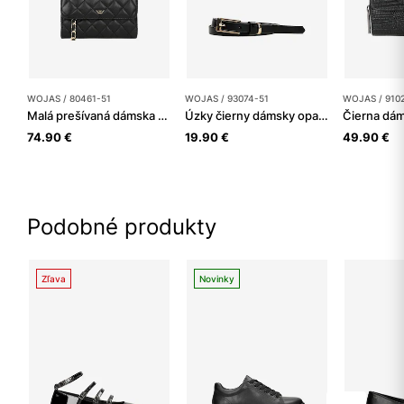
WOJAS / 80461-51
WOJAS / 93074-51
WOJAS / 910
Malá prešívaná dámska kabelka crossbody
Úzky čierny dámsky opasok z hladkej kože
74.90 €
19.90 €
49.90 €
Podobné produkty
Zľava
Novinky