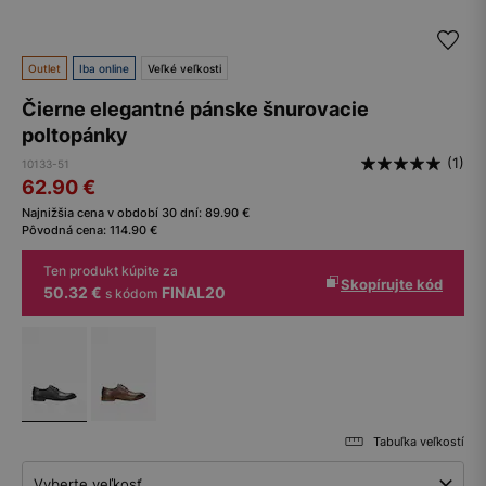
Outlet
Iba online
Veľké veľkosti
Čierne elegantné pánske šnurovacie
poltopánky
(1)
10133-51
62.90
€
Najnižšia cena v období 30 dní:
89.90
€
Pôvodná cena:
114.90
€
Ten produkt kúpite za
Skopírujte kód
50.32 €
FINAL20
s kódom
Tabuľka veľkostí
Vyberte veľkosť