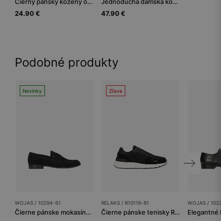
Čierny pánsky kožený opasok na bežné nosenie
Jednoduchá dámska kožená peňaženka v čiernej farbe
24.90 €
47.90 €
Podobné produkty
Novinky
Zľava
WOJAS / 10294-61
RELAKS / R10116-81
WOJAS / 102
Čierne pánske mokasíny penny loafers
Čierne pánske tenisky RELAKS na bielej podrážke