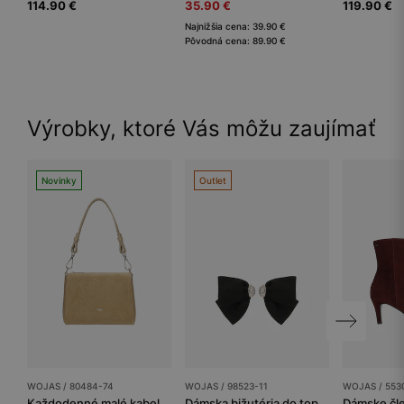
114.90 €
35.90 €
119.90 €
Najnižšia cena: 39.90 €
Pôvodná cena: 89.90 €
Výrobky, ktoré Vás môžu zaujímať
Novinky
Outlet
WOJAS / 80484-74
WOJAS / 98523-11
WOJAS / 553
Každodenné malé kabelky dámske
Dámska bižutéria do topánok