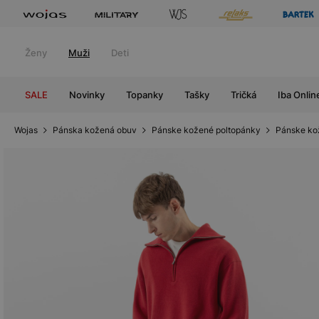
Ženy
Muži
Deti
SALE
Novinky
Topanky
Tašky
Tričká
Iba Onlin
Wojas
Pánska kožená obuv
Pánske kožené poltopánky
Pánske ko