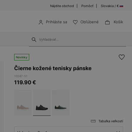
Nájdite obchod
Pomôcť
Slovakia / €
Prihláste sa
Obľúbené
Košík
Novinky
Čierne kožené tenisky pánske
10247-51
119.90
€
Tabuľka veľkostí