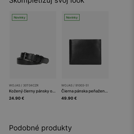
Skompletizuj svoj look
Novinky
Novinky
WOJAS / 30T04CZR
WOJAS / 91003-51
Kožený čierny pánsky opasok
Čierna pánska peňaženka z hladkej kože
24.90 €
49.90 €
Podobné produkty