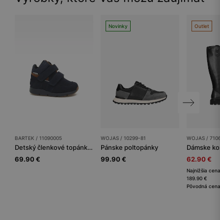
Novinky
Outlet
BARTEK / 11090005
WOJAS / 10299-81
WOJAS / 710
Detský členkové topánky BARTEK
Pánske poltopánky
Dámske ko
69.90 €
99.90 €
62.90 €
Najnižšia cena
189.90 €
Pôvodná cena