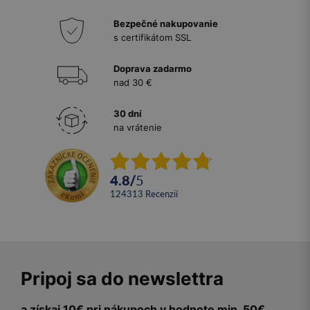
Bezpečné nakupovanie
s certifikátom SSL
Doprava zadarmo
nad 30 €
30 dní
na vrátenie
4.8
/
5
124313
recenzií
Pripoj sa do newslettra
a získaj 10€ pri nákupoch v hodnote min. 50€