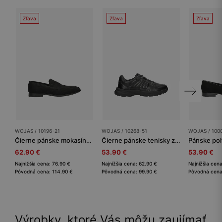
Zľava
Zľava
Zľava
WOJAS / 10196-21
WOJAS / 10268-51
WOJAS / 100
Čierne pánske mokasíny z nubuku
Čierne pánske tenisky z lícovej kože
62.90 €
53.90 €
53.90 €
Najnižšia cena: 76.90 €
Najnižšia cena: 62.90 €
Najnižšia cen
Pôvodná cena: 114.90 €
Pôvodná cena: 99.90 €
Pôvodná cena
Výrobky, ktoré Vás môžu zaujímať