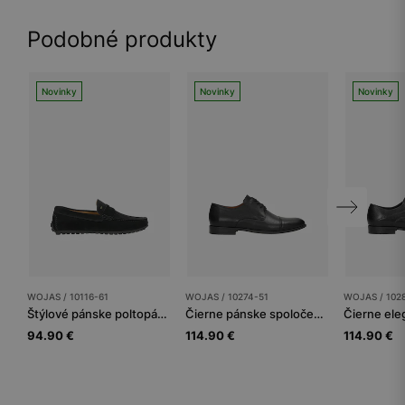
Podobné produkty
Novinky
Novinky
Novinky
WOJAS / 10116-61
WOJAS / 10274-51
WOJAS / 102
Štýlové pánske poltopánky z jedinečného velúru
Čierne pánske spoločenské poltopánky z lícnej kože
94.90 €
114.90 €
114.90 €