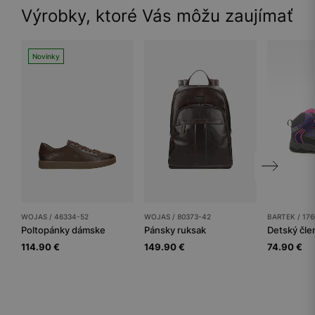
Výrobky, ktoré Vás môžu zaujímať
Novinky
WOJAS / 46334-52
WOJAS / 80373-42
BARTEK / 17
Poltopánky dámske
Pánsky ruksak
114.90 €
149.90 €
74.90 €