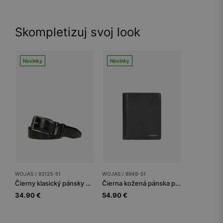
Skompletizuj svoj look
Novinky
Novinky
WOJAS / 93125-51
WOJAS / 8948-51
Čierny klasický pánsky opasok z pravej kože
Čierna kožená pánska peňaženka
34.90 €
54.90 €