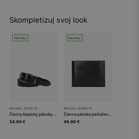
Skompletizuj svoj look
Novinky
Novinky
WOJAS / 93125-51
WOJAS / 91003-51
Čierny klasický pánsky opasok z pravej kože
Čierna pánska peňaženka z hladkej kože
34.90 €
49.90 €