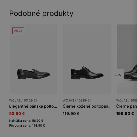
Podobné produkty
Zľava
WOJAS / 10152-51
WOJAS / 10235-51
WOJAS / 100
Elegantné pánske poltopánky z kvalitnej čiernej kože
Čierne kožené poltopánky typu derby
53.90 €
119.90 €
199.90 €
Najnižšia cena: 58.90 €
Pôvodná cena: 114.90 €