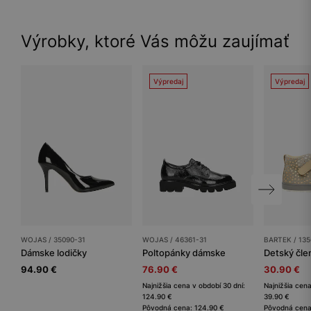
Výrobky, ktoré Vás môžu zaujímať
Výpredaj
Výpredaj
WOJAS / 35090-31
WOJAS / 46361-31
BARTEK / 135
Dámske lodičky
Poltopánky dámske
94.90 €
76.90 €
30.90 €
Najnižšia cena v období 30 dní:
Najnižšia cena
124.90 €
39.90 €
Pôvodná cena: 124.90 €
Pôvodná cena