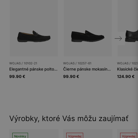
WOJAS / 10102-21
WOJAS / 10257-61
WOJAS / 102
Elegantné pánske poltopánky z čiernej nubuk kože
Čierne pánske mokasíny zo štiepenky
99.90 €
99.90 €
124.90 €
Výrobky, ktoré Vás môžu zaujímať
Novinky
Výpredaj
Výpredaj