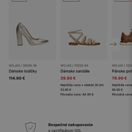
WOJAS / 35039-58
WOJAS / 76255-64
WOJAS / 102
Dámske lodičky
Dámske sandále
Pánske po
114.90 €
39.90 €
76.90 €
Najnižšia cena v období 30 dní:
Najnižšia cena
53.90 €
85.90 €
Pôvodná cena: 84.90 €
Pôvodná cena
Bezpečné nakupovanie
s certifikátom SSL