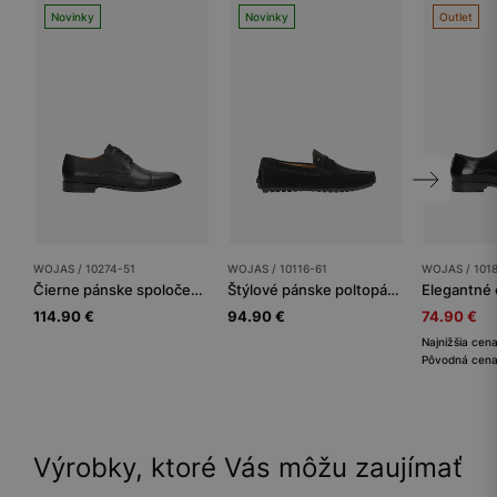
Novinky
Novinky
Outlet
WOJAS / 10274-51
WOJAS / 10116-61
WOJAS / 101
Čierne pánske spoločenské poltopánky z lícnej kože
Štýlové pánske poltopánky z jedinečného velúru
114.90 €
94.90 €
74.90 €
Najnižšia cen
Pôvodná cena
Výrobky, ktoré Vás môžu zaujímať