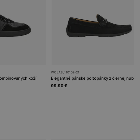
WOJAS / 10102-21
kombinovaných koží
99.90 €