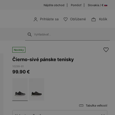
Nájdite obchod
Pomôcť
Slovakia / €
Prihláste sa
Obľúbené
Košík
Novinky
Čierno-sivé pánske tenisky
10299-81
99.90
€
Tabuľka veľkostí