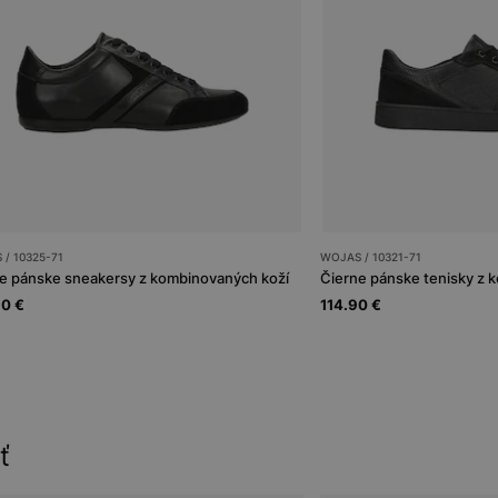
/ 10325-71
WOJAS / 10321-71
e pánske sneakersy z kombinovaných koží
Čierne pánske tenisky z 
90 €
114.90 €
ť