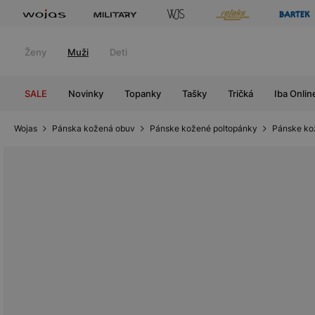
Ženy
Muži
Deti
SALE
Novinky
Topanky
Tašky
Tričká
Iba Onlin
Wojas
Pánska kožená obuv
Pánske kožené poltopánky
Pánske ko