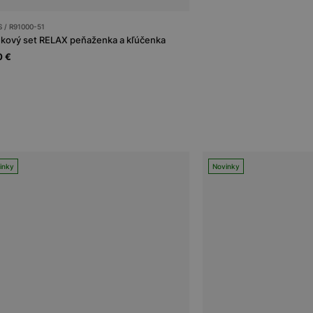
 / R91000-51
kový set RELAX peňaženka a kľúčenka
0 €
inky
Novinky