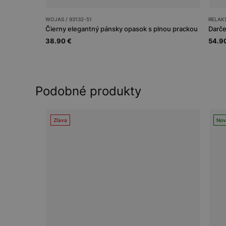
WOJAS / 93132-51
RELAKS
Čierny elegantný pánsky opasok s plnou prackou
Darče
38.90 €
54.9
Podobné produkty
Zľava
Nov