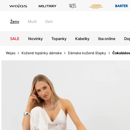
Ženy
Muži
Deti
SALE
Novinky
Topanky
Kabelky
Iba online
Do
Wojas
Kožené topánky dámske
Dámske kožené šľapky
Čokoládov