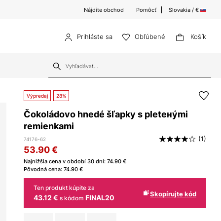
Nájdite obchod
Pomôcť
Slovakia / €
Prihláste sa
Obľúbené
Košík
Výpredaj
28%
Čokoládovo hnedé šľapky s pletенými
remienkami
(1)
74176-62
53.90
€
Najnižšia cena v období 30 dní:
74.90
€
Pôvodná cena:
74.90
€
Ten produkt kúpite za
Skopírujte kód
43.12 €
FINAL20
s kódom