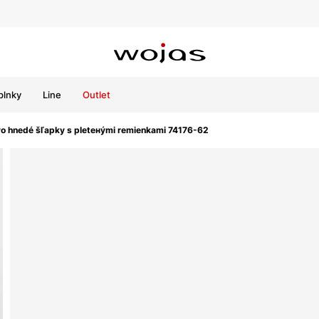
plnky
Line
Outlet
o hnedé šľapky s pletенými remienkami 74176-62