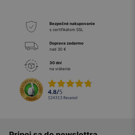
Bezpečné nakupovanie
s certifikátom SSL
Doprava zadarmo
nad 30 €
30 dní
na vrátenie
4.8
/
5
124313
recenzií
Pripoj sa do newslettra