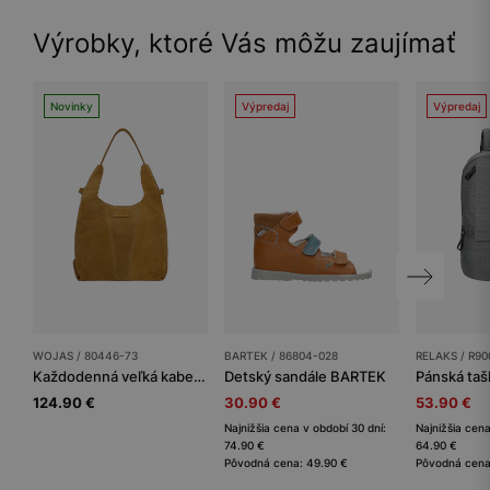
Výrobky, ktoré Vás môžu zaujímať
Novinky
Výpredaj
Výpredaj
WOJAS / 80446-73
BARTEK / 86804-028
RELAKS / R90
Každodenná veľká kabelka dámska
Detský sandále BARTEK
Pánská taš
124.90 €
30.90 €
53.90 €
Najnižšia cena v období 30 dní:
Najnižšia cena
74.90 €
64.90 €
Pôvodná cena: 49.90 €
Pôvodná cena