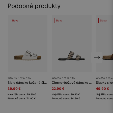
Podobné produkty
Zľava
Zľava
Zľava
WOJAS / 74077-59
WOJAS / 74157-80
WOJAS / 740
Biele dámske kožené šľapky na korkovej podrážke
Čierno-béžové dámske šľapky z lícovej kože s pletením z rafie
39.90 €
22.90 €
49.90 €
Najnižšia cena: 49.90 €
Najnižšia cena: 30.90 €
Najnižšia cen
Pôvodná cena: 74.90 €
Pôvodná cena: 84.90 €
Pôvodná cena