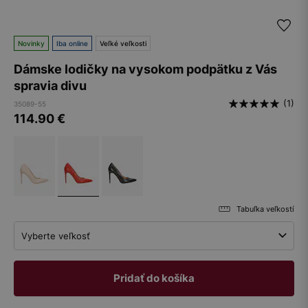
Novinky
Iba online
Veľké veľkosti
Dámske lodičky na vysokom podpätku z Vás
spravia divu
(1)
35089-55
114.90
€
Tabuľka veľkostí
Vyberte veľkosť
Pridať do košíka