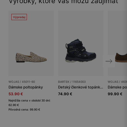
Výrobky, ktoré Vás môžu zaujímať
Výpredaj
WOJAS / 45011-60
BARTEK / 11654003
WOJAS / 463
Dámske poltopánky
Detský členkové topánky BARTEK
Dámske po
53.90 €
74.90 €
99.90 €
Najnižšia cena v období 30 dní:
62.90 €
Pôvodná cena: 99.90 €