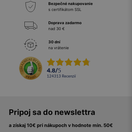
Bezpečné nakupovanie
s certifikátom SSL
Doprava zadarmo
nad 30 €
30 dní
na vrátenie
4.8
/
5
124313
recenzií
Pripoj sa do newslettra
a získaj 10€ pri nákupoch v hodnote min. 50€