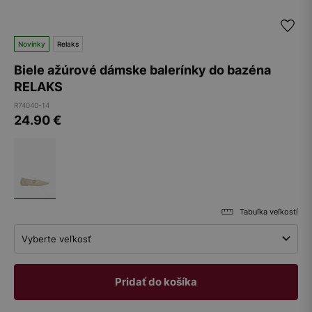
Novinky
Relaks
Biele ažúrové dámske balerínky do bazéna
RELAKS
R74040-14
24.90
€
Tabuľka veľkostí
Vyberte veľkosť
Pridať do košíka