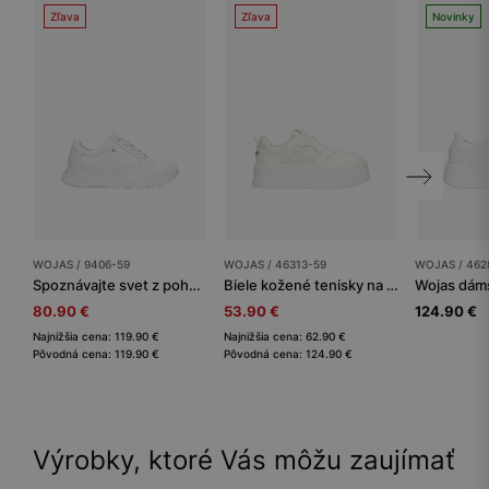
Zľava
Zľava
Novinky
WOJAS / 9406-59
WOJAS / 46313-59
WOJAS / 462
Spoznávajte svet z pohodlia bielych dámskych sneakersov
Biele kožené tenisky na vysokej platforme
80.90 €
53.90 €
124.90 €
Najnižšia cena: 119.90 €
Najnižšia cena: 62.90 €
Pôvodná cena: 119.90 €
Pôvodná cena: 124.90 €
Výrobky, ktoré Vás môžu zaujímať