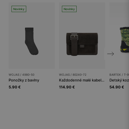
Novinky
Novinky
WOJAS / 4980-50
WOJAS / 80240-72
BARTEK / T-
Ponožky z bavlny
Každodenné malé kabelky dámske
Detský ko
5.90 €
114.90 €
54.90 €