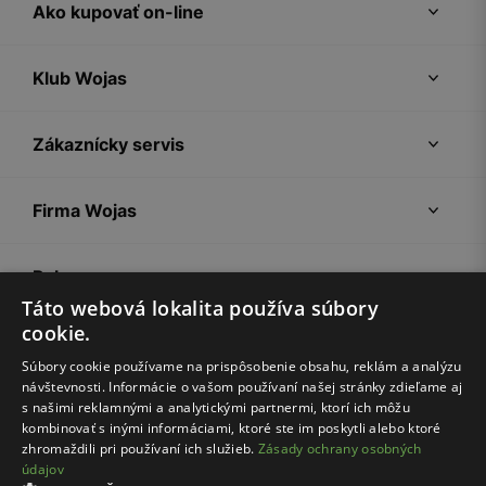
Ako kupovať on-line
Klub Wojas
Zákaznícky servis
Firma Wojas
Pokyny
Táto webová lokalita používa súbory
cookie.
Súbory cookie používame na prispôsobenie obsahu, reklám a analýzu
návštevnosti. Informácie o vašom používaní našej stránky zdieľame aj
s našimi reklamnými a analytickými partnermi, ktorí ich môžu
kombinovať s inými informáciami, ktoré ste im poskytli alebo ktoré
zhromaždili pri používaní ich služieb.
Zásady ochrany osobných
údajov
Nákupný poriadok
Politika súkromia
Nastavenia cookies