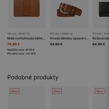
WOJAS / 80187-53
WOJAS / 93088-52
WOJAS / 910
Malá svetlohnedá dámska kabelka so zdobeným remienkom
Hnedý dámsky opasok so zaoblenou zlatou prackou
76.90 €
34.90 €
64.90 €
Najnižšia cena: 85.90 €
Pôvodná cena: 124.90 €
Podobné produkty
Zľava
Zľava
Zľava