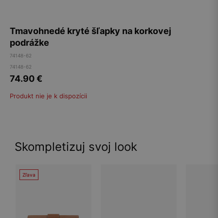
Tmavohnedé kryté šľapky na korkovej
podrážke
74148-62
74148-62
74.90
€
Produkt nie je k dispozícii
Skompletizuj svoj look
Zľava