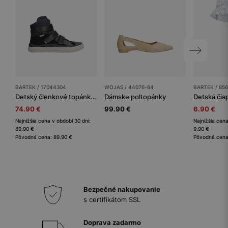
BARTEK / 17044304
WOJAS / 44076-64
BARTEK / 856
Detský členkové topánky BARTEK
Dámske poltopánky
Detská či
74.90 €
99.90 €
6.90 €
Najnižšia cena v období 30 dní:
Najnižšia cena
89.90 €
9.90 €
Pôvodná cena: 89.90 €
Pôvodná cena
Bezpečné nakupovanie
s certifikátom SSL
Doprava zadarmo