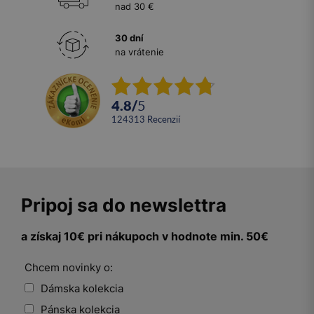
nad 30 €
30 dní
na vrátenie
4.8
/
5
124313
recenzií
Pripoj sa do newslettra
a získaj 10€ pri nákupoch v hodnote min. 50€
Chcem novinky o:
Dámska kolekcia
Pánska kolekcia