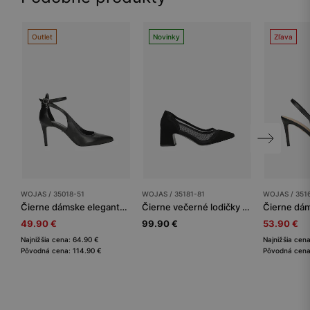
Outlet
Novinky
Zľava
WOJAS / 35018-51
WOJAS / 35181-81
WOJAS / 351
Čierne dámske elegantné lodičky so zapínam okolo členku
Čierne večerné lodičky so sieťkou
49.90 €
99.90 €
53.90 €
Najnižšia cena: 64.90 €
Najnižšia cen
Pôvodná cena: 114.90 €
Pôvodná cena