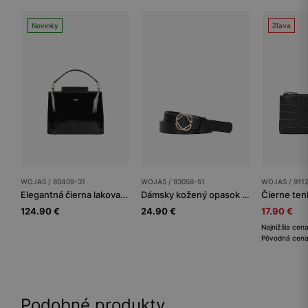
Novinky
Zľava
WOJAS / 80409-31
WOJAS / 93058-51
WOJAS / 911
Elegantná čierna lakovaná kabelka
Dámsky kožený opasok s jedinečnou prackou
124.90 €
24.90 €
17.90 €
Najnižšia cen
Pôvodná cena
Podobné produkty