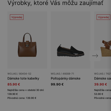
Výrobky, ktoré Vás môžu zaujímať
Výpredaj
Výpredaj
WOJAS / 80404-52
WOJAS / 46008-71
WOJAS / 762
Dámske tote kabelky
Poltopánky dámske
Dámske sa
85.90 €
99.90 €
39.90 €
Najnižšia cena v období 30 dní:
Najnižšia cena
139.90 €
53.90 €
Pôvodná cena: 139.90 €
Pôvodná cena