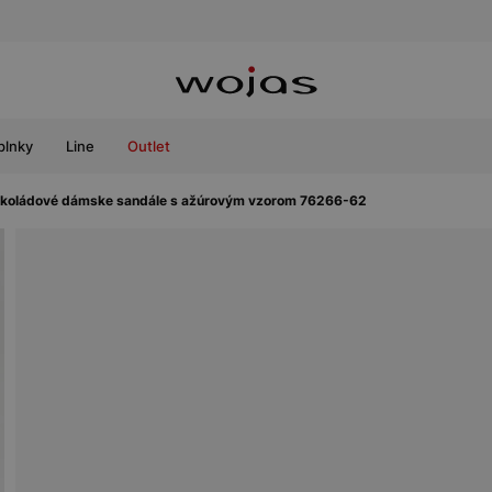
plnky
Line
Outlet
koládové dámske sandále s ažúrovým vzorom 76266-62