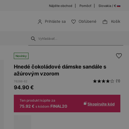
Nájdite obchod
Pomôcť
Slovakia / €
Prihláste sa
Obľúbené
Košík
Novinky
Hnedé čokoládové dámske sandále s
ažúrovým vzorom
(1)
76266-62
94.90
€
Ten produkt kúpite za
Skopírujte kód
75.92 €
FINAL20
s kódom