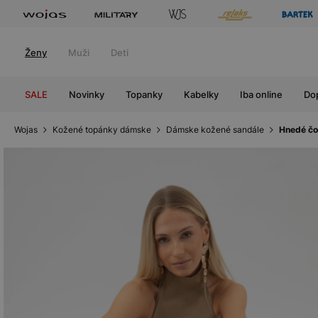
Ženy
Muži
Deti
SALE
Novinky
Topanky
Kabelky
Iba online
Do
Wojas
Kožené topánky dámske
Dámske kožené sandále
Hnedé čo