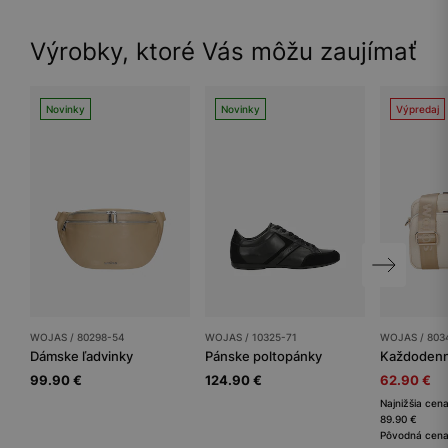
Výrobky, ktoré Vás môžu zaujímať
Novinky
Novinky
Výpredaj
WOJAS / 80298-54
WOJAS / 10325-71
WOJAS / 803
Dámske ľadvinky
Pánske poltopánky
99.90 €
124.90 €
62.90 €
Najnižšia cena
89.90 €
Pôvodná cena