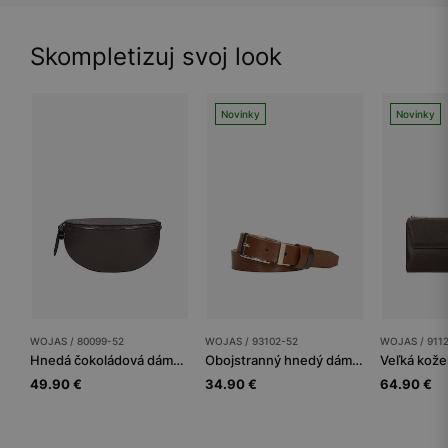
Skompletizuj svoj look
Novinky
Novinky
WOJAS / 80099-52
WOJAS / 93102-52
WOJAS / 911
Hnedá čokoládová dámska ľadvinka z lícnej kože
Obojstranný hnedý dámsky opasok z lícovej kože so zlatou sponou
49.90 €
34.90 €
64.90 €