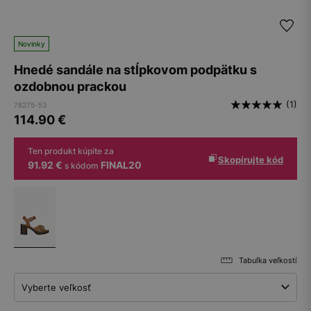
Novinky
Hnedé sandále na stĺpkovom podpätku s
ozdobnou prackou
(1)
76275-53
114.90
€
Ten produkt kúpite za
Skopírujte kód
91.92 €
FINAL20
s kódom
Tabuľka veľkostí
Vyberte veľkosť