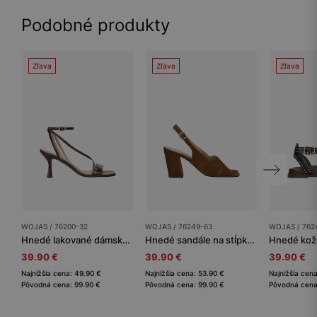
Podobné produkty
Zľava
Zľava
Zľava
WOJAS / 76200-32
WOJAS / 76249-63
WOJAS / 762
Hnedé lakované dámske sandále s tenkými remienkami
Hnedé sandále na stĺpkovom podpätku
39.90 €
39.90 €
39.90 €
Najnižšia cena: 49.90 €
Najnižšia cena: 53.90 €
Najnižšia cen
Pôvodná cena: 99.90 €
Pôvodná cena: 99.90 €
Pôvodná cena