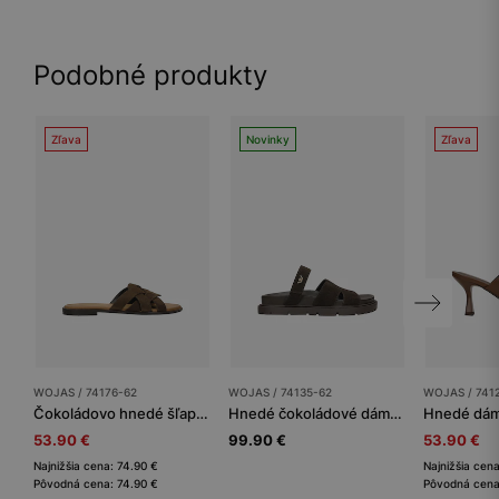
Podobné produkty
Zľava
Novinky
Zľava
WOJAS / 74176-62
WOJAS / 74135-62
WOJAS / 741
Čokoládovo hnedé šľapky s pletенými remienkami
Hnedé čokoládové dámske šľapky zo štiepenky
53.90 €
99.90 €
53.90 €
Najnižšia cena: 74.90 €
Najnižšia cen
Pôvodná cena: 74.90 €
Pôvodná cena