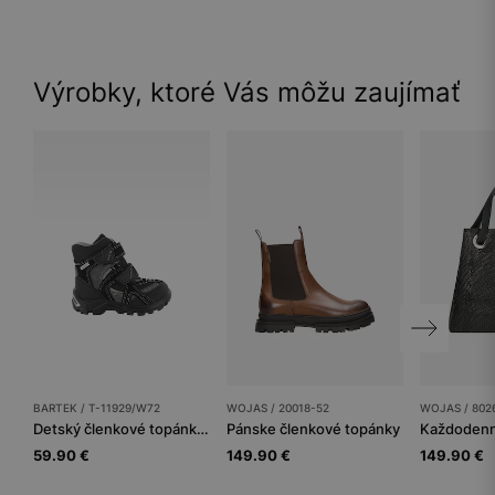
Výrobky, ktoré Vás môžu zaujímať
BARTEK / T-11929/W72
WOJAS / 20018-52
WOJAS / 802
Detský členkové topánky BARTEK
Pánske členkové topánky
59.90 €
149.90 €
149.90 €