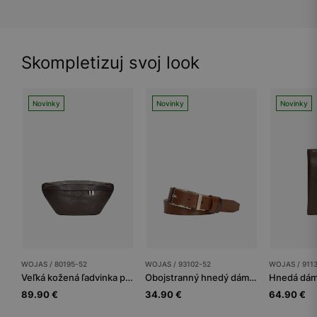
Skompletizuj svoj look
Novinky
Novinky
Novinky
WOJAS / 80195-52
WOJAS / 93102-52
WOJAS / 911
Veľká kožená ľadvinka pre dámy v čokoládovom odtieni hnedej
Obojstranný hnedý dámsky opasok z lícovej kože so zlatou sponou
89.90 €
34.90 €
64.90 €