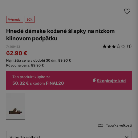
Výpredaj
30%
Hnedé dámske kožené šľapky na nízkom
klinovom podpätku
(1)
74169-53
62.90
€
Najnižšia cena v období 30 dní:
89.90
€
Pôvodná cena:
89.90
€
Ten produkt kúpite za
Skopírujte kód
50.32 €
FINAL20
s kódom
Tabuľka veľkostí
Vyberte veľkosť