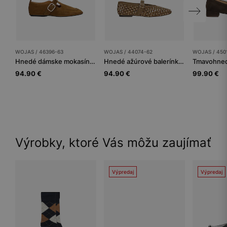
WOJAS / 46396-63
WOJAS / 44074-62
WOJAS / 450
Hnedé dámske mokasíny z velúru
Hnedé ažúrové balerínky so zlatými nitmi
94.90 €
94.90 €
99.90 €
Výrobky, ktoré Vás môžu zaujímať
Výpredaj
Výpredaj