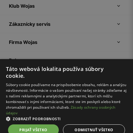
Klub Wojas
Zákaznícky servis
Firma Wojas
Pokyny
Táto webová lokalita používa súbory
cookie.
Súbory cookie používame na prispôsobenie obsahu, reklám a analýzu
návštevnosti. Informácie o vašom používaní našej stránky zdieľame aj
s našimi reklamnými a analytickými partnermi, ktorí ich môžu
kombinovať s inými informáciami, ktoré ste im poskytli alebo ktoré
zhromaždili pri používaní ich služieb.
Zásady ochrany osobných
údajov
Nákupný poriadok
Politika súkromia
Nastavenia cookies
ZOBRAZIŤ PODROBNOSTI
© Wojas 2026
PRIJAŤ VŠETKO
ODMIETNUŤ VŠETKO