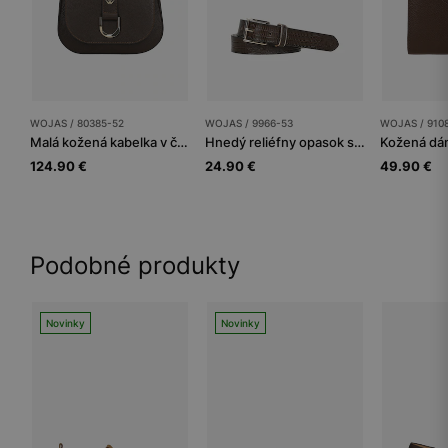
WOJAS / 80385-52
WOJAS / 9966-53
WOJAS / 910
Malá kožená kabelka v čokoládovo hnedej farbe
Hnedý reliéfny opasok s imitáciou krokodílej kože so zlatými doplnkami
124.90 €
24.90 €
49.90 €
Podobné produkty
Novinky
Novinky