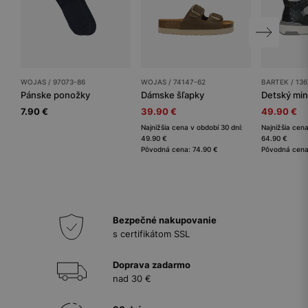
WOJAS / 97073-86
WOJAS / 74147-62
BARTEK / 13
Pánske ponožky
Dámske šľapky
7.90 €
39.90 €
49.90 €
Najnižšia cena v období 30 dní:
Najnižšia cena
49.90 €
64.90 €
Pôvodná cena: 74.90 €
Pôvodná cena
Bezpečné nakupovanie
s certifikátom SSL
Doprava zadarmo
nad 30 €