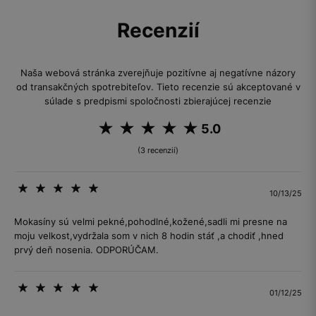
Recenzií
Naša webová stránka zverejňuje pozitívne aj negatívne názory
od transakčných spotrebiteľov. Tieto recenzie sú akceptované v
súlade s predpismi spoločnosti zbierajúcej recenzie
5.0
(3 recenzií)
10/13/25
Mokasíny sú velmi pekné,pohodlné,kožené,sadli mi presne na
moju velkost,vydržala som v nich 8 hodin stáť ,a chodiť ,hned
prvý deň nosenia. ODPORÚČAM.
01/12/25