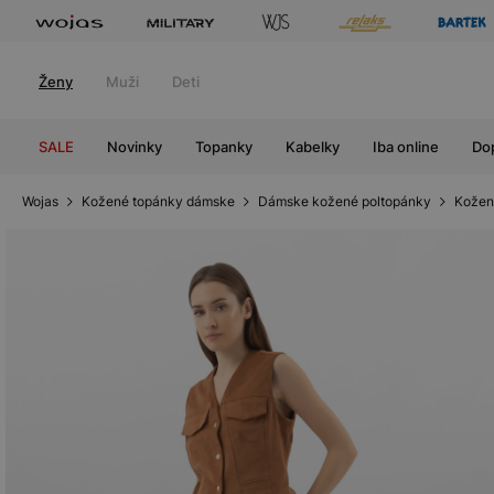
Ženy
Muži
Deti
SALE
Novinky
Topanky
Kabelky
Iba online
Do
Wojas
Kožené topánky dámske
Dámske kožené poltopánky
Kožen