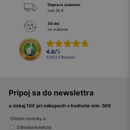
Doprava zadarmo
nad 30 €
30 dní
na vrátenie
4.8
/
5
124313
recenzií
Pripoj sa do newslettra
a získaj 10€ pri nákupoch v hodnote min. 50€
Chcem novinky o:
Dámska kolekcia