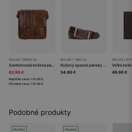
WOJAS / 90026-53
WOJAS / 7980-52
WOJAS / 911
Svetlohnedá kožená pánska taška listonoška
Kožený opasok pánsky – dobrý priateľ každého gentlemana
62.90 €
34.90 €
49.90 €
Najnižšia cena: 114.90 €
Pôvodná cena: 114.90 €
Podobné produkty
Novinky
Novinky