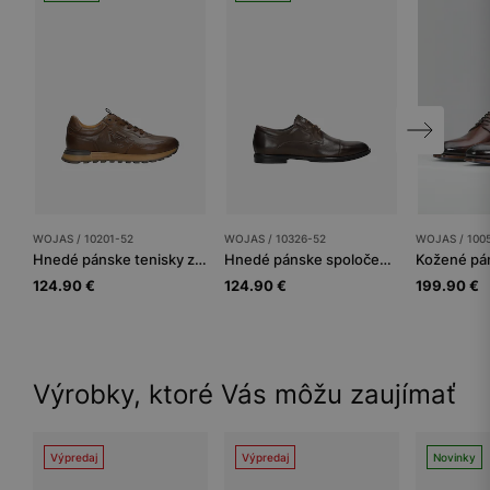
WOJAS / 10201-52
WOJAS / 10326-52
WOJAS / 100
Hnedé pánske tenisky z brúsenej kože
Hnedé pánske spoločenské poltopánky z lícovej kože
124.90 €
124.90 €
199.90 €
Výrobky, ktoré Vás môžu zaujímať
Výpredaj
Výpredaj
Novinky