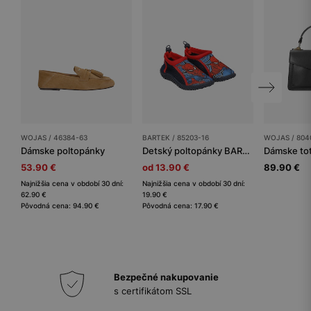
WOJAS / 46384-63
BARTEK / 85203-16
WOJAS / 804
Dámske poltopánky
Detský poltopánky BARTEK
Dámske tot
53.90 €
od 13.90 €
89.90 €
Najnižšia cena v období 30 dní:
Najnižšia cena v období 30 dní:
62.90 €
19.90 €
Pôvodná cena: 94.90 €
Pôvodná cena: 17.90 €
Bezpečné nakupovanie
s certifikátom SSL