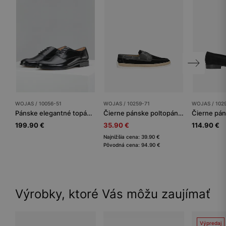
WOJAS / 10056-51
WOJAS / 10259-71
WOJAS / 102
Pánske elegantné topánky v klasickej čiernej farbe
Čierne pánske poltopánky z kombinovaných kôž
199.90 €
35.90 €
114.90 €
Najnižšia cena: 39.90 €
Pôvodná cena: 94.90 €
Výrobky, ktoré Vás môžu zaujímať
Výpredaj