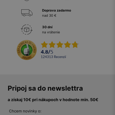
Doprava zadarmo
nad 30 €
30 dní
na vrátenie
4.8
/
5
124313
recenzií
Pripoj sa do newslettra
a získaj 10€ pri nákupoch v hodnote min. 50€
Chcem novinky o: