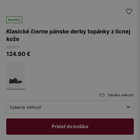
Novinky
Klasické čierne pánske derby topánky z lícnej
kože
10276-51
124.90
€
Tabuľka veľkostí
Vyberte veľkosť
Pridať do košíka