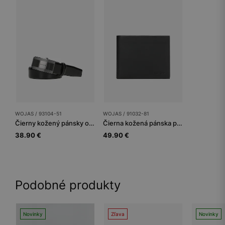
WOJAS / 93104-51
WOJAS / 91032-81
Čierny kožený pánsky opasok s plnou prackou
Čierna kožená pánska peňaženka horizontálna
38.90 €
49.90 €
Podobné produkty
Novinky
Zľava
Novinky