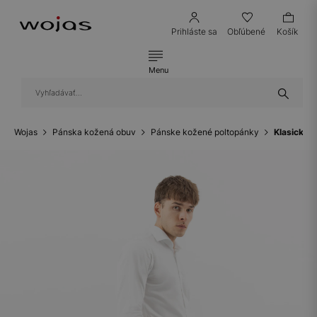
Prihláste sa
Obľúbené
Košík
Menu
Wojas
Pánska kožená obuv
Pánske kožené poltopánky
Klasické č