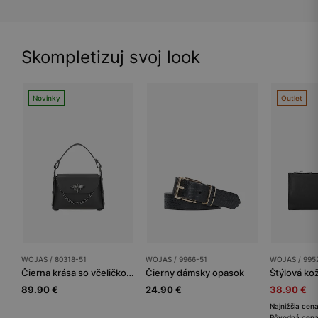
Skompletizuj svoj look
Novinky
Outlet
WOJAS / 80318-51
WOJAS / 9966-51
WOJAS / 995
Čierna krása so včeličkou v podobe malej dámskej kabelky
Čierny dámsky opasok
89.90 €
24.90 €
38.90 €
Najnižšia cen
Pôvodná cena