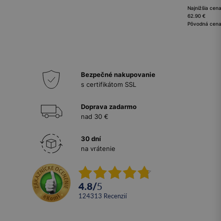
Najnižšia cena
62.90 €
Pôvodná cena
Bezpečné nakupovanie
s certifikátom SSL
Doprava zadarmo
nad 30 €
30 dní
na vrátenie
4.8
/
5
124313
recenzií