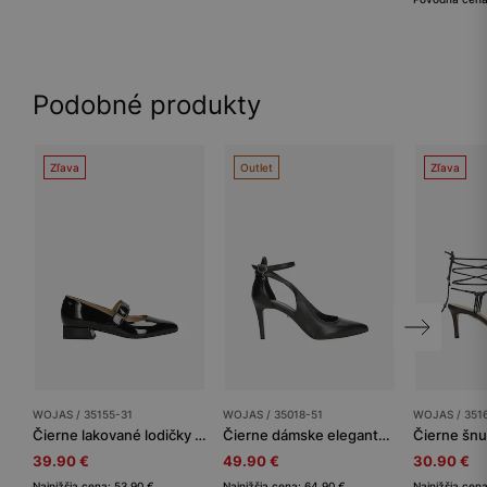
Podobné produkty
Zľava
Outlet
Zľava
WOJAS / 35155-31
WOJAS / 35018-51
WOJAS / 351
Čierne lakované lodičky Mary Jane s hrubým remienkom
Čierne dámske elegantné lodičky so zapínam okolo členku
39.90 €
49.90 €
30.90 €
Najnižšia cena: 53.90 €
Najnižšia cena: 64.90 €
Najnižšia cen