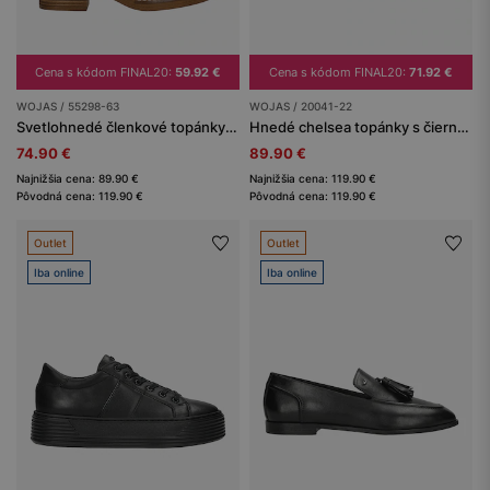
Cena s kódom FINAL20:
59.92 €
Cena s kódom FINAL20:
71.92 €
WOJAS / 55298-63
WOJAS / 20041-22
Svetlohnedé členkové topánky so zapínaním na zips
Hnedé chelsea topánky s čiernou gumou a opotrebovaným vzhľadom
74.90 €
89.90 €
Najnižšia cena: 89.90 €
Najnižšia cena: 119.90 €
Pôvodná cena: 119.90 €
Pôvodná cena: 119.90 €
Outlet
Outlet
Iba online
Iba online