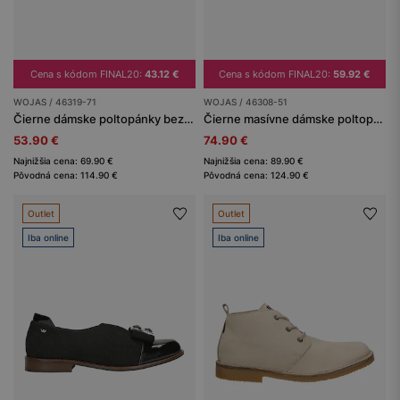
Cena s kódom FINAL20:
43.12 €
Cena s kódom FINAL20:
59.92 €
WOJAS / 46319-71
WOJAS / 46308-51
Čierne dámske poltopánky bez šnúrok s lakovanými prvkami
Čierne masívne dámske poltopánky s prackou
53.90 €
74.90 €
Najnižšia cena: 69.90 €
Najnižšia cena: 89.90 €
Pôvodná cena: 114.90 €
Pôvodná cena: 124.90 €
Outlet
Outlet
Iba online
Iba online