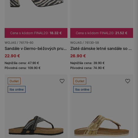
Cena s kódom FINAL20:
18.32 €
Cena s kódom FINAL20:
21.52 €
WOJAS / 76179-60
WOJAS / 76130-58
Sandále v čierno-béžových pruhoch na širokom podpätku
Zlaté dámske letné sandále so zvieracím motívnom
22.90 €
26.90 €
Najnižšia cena: 47.90 €
Najnižšia cena: 39.90 €
Pôvodná cena: 109.90 €
Pôvodná cena: 74.90 €
Outlet
Outlet
Iba online
Iba online