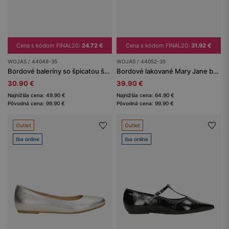
Cena s kódom FINAL20:
24.72 €
Cena s kódom FINAL20:
31.92 €
WOJAS / 44048-35
WOJAS / 44052-35
Bordové baleríny so špicatou špičkou a ozdobným remienkom
Bordové lakované Mary Jane balerínky s dvoma remienkami na priehlavku
30.90 €
39.90 €
Najnižšia cena: 49.90 €
Najnižšia cena: 64.90 €
Pôvodná cena: 99.90 €
Pôvodná cena: 99.90 €
Outlet
Outlet
Iba online
Iba online