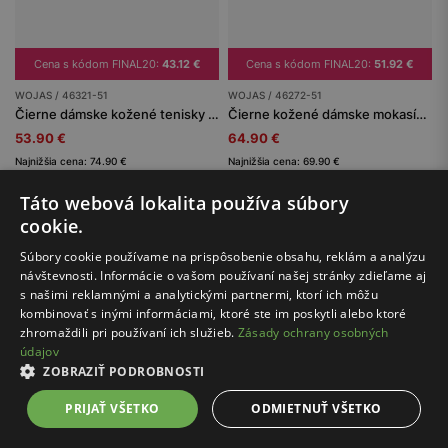
Cena s kódom FINAL20:
43.12 €
Cena s kódom FINAL20:
51.92 €
WOJAS / 46321-51
WOJAS / 46272-51
Čierne dámske kožené tenisky na hrubej podrážke
Čierne kožené dámske mokasíny so strapcami
53.90 €
64.90 €
Najnižšia cena: 74.90 €
Najnižšia cena: 69.90 €
Pôvodná cena: 124.90 €
Pôvodná cena: 94.90 €
Táto webová lokalita používa súbory
cookie.
Súbory cookie používame na prispôsobenie obsahu, reklám a analýzu
1
3
návštevnosti. Informácie o vašom používaní našej stránky zdieľame aj
s našimi reklamnými a analytickými partnermi, ktorí ich môžu
kombinovať s inými informáciami, ktoré ste im poskytli alebo ktoré
zhromaždili pri používaní ich služieb.
Zásady ochrany osobných
údajov
ZOBRAZIŤ PODROBNOSTI
Bezpečné nakupovanie
s certifikátom SSL
PRIJAŤ VŠETKO
ODMIETNUŤ VŠETKO