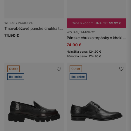
WOJAS / 24400-24
Cena s kódom FINAL20:
59.92 €
Tmavobéžové pánske chukka topánky
WOJAS / 24400-27
74.90 €
Pánske chukka topánky v khaki farbe
74.90 €
Najnižšia cena: 124.90 €
Pôvodná cena: 124.90 €
Outlet
Outlet
Iba online
Iba online