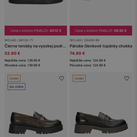
Cena s kódom FINAL20:
43.12 €
Cena s kódom FINAL20:
59.92 €
WOJAS / 64132-71
WOJAS / 24400-99
Čierne tenisky na vysokej podrážke s lakovanými prvkami
Pánske členkové topánky chukka
53.90 €
74.90 €
Najnižšia cena: 139.90 €
Najnižšia cena: 124.90 €
Pôvodná cena: 139.90 €
Pôvodná cena: 124.90 €
Outlet
Outlet
Iba online