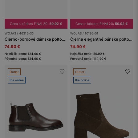
Cena s kódom FINAL20:
59.92 €
Cena s kódom FINAL20:
59.92 €
WOJAS / 46315-35
WOJAS / 10195-51
Čierno-bordové dámske poltopánky bez šnúrok
Čierne elegantné pánske poltopánky z hladkej kože
74.90 €
74.90 €
Najnižšia cena: 124.90 €
Najnižšia cena: 89.90 €
Pôvodná cena: 124.90 €
Pôvodná cena: 114.90 €
Outlet
Outlet
Iba online
Iba online