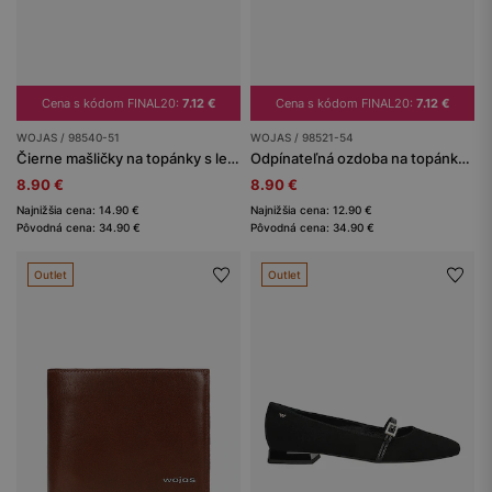
Cena s kódom FINAL20:
7.12 €
Cena s kódom FINAL20:
7.12 €
WOJAS / 98540-51
WOJAS / 98521-54
Čierne mašličky na topánky s leopardou stužkou
Odpínateľná ozdoba na topánky v podobe mašle s leopardím vzorom s lakovaným remienkom
8.90 €
8.90 €
Najnižšia cena: 14.90 €
Najnižšia cena: 12.90 €
Pôvodná cena: 34.90 €
Pôvodná cena: 34.90 €
Outlet
Outlet