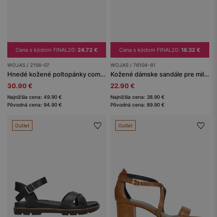
Cena s kódom FINAL20:
24.72 €
Cena s kódom FINAL20:
18.32 €
WOJAS / 2156-07
WOJAS / 76104-81
Hnedé kožené poltopánky comfort
Kožené dámske sandále pre milovníčky pohodlia
30.90 €
22.90 €
Najnižšia cena: 49.90 €
Najnižšia cena: 38.90 €
Pôvodná cena: 94.90 €
Pôvodná cena: 89.90 €
Outlet
Outlet