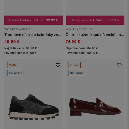
Cena s kódom FINAL20:
39.92 €
Cena s kódom FINAL20:
59.92 €
WOJAS / 44041-61
WOJAS / 10163-51
Trendové dámske balerínky značky Wojas
Čierne kožené spoločenské poltopánky pre mužov
49.90 €
74.90 €
Najnižšia cena: 64.90 €
Najnižšia cena: 84.90 €
Pôvodná cena: 99.90 €
Pôvodná cena: 99.90 €
Outlet
Outlet
Iba online
Iba online