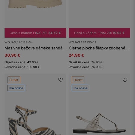
Cena s kódom FINAL20:
24.72 €
Cena s kódom FINAL20:
19.92 €
WOJAS / 76128-54
WOJAS / 74130-11
Masívne béžové dámske sandále z kože
Čierne ploché šľapky zdobené kryštálikmi
30.90 €
24.90 €
Najnižšia cena: 49.90 €
Najnižšia cena: 74.90 €
Pôvodná cena: 109.90 €
Pôvodná cena: 74.90 €
Outlet
Outlet
Iba online
Iba online