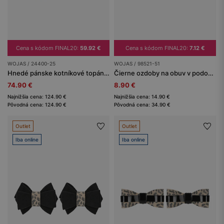
Cena s kódom FINAL20:
59.92 €
Cena s kódom FINAL20:
7.12 €
WOJAS / 24400-25
WOJAS / 98521-51
Hnedé pánske kotníkové topánky chukka
Čierne ozdoby na obuv v podobe úzkych mašličiek
74.90 €
8.90 €
Najnižšia cena: 124.90 €
Najnižšia cena: 14.90 €
Pôvodná cena: 124.90 €
Pôvodná cena: 34.90 €
Outlet
Outlet
Iba online
Iba online