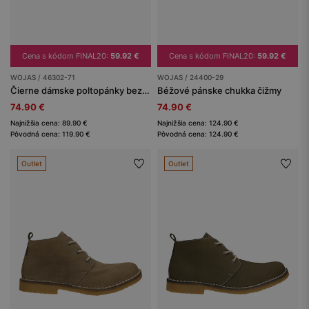
Cena s kódom FINAL20:
59.92 €
Cena s kódom FINAL20:
59.92 €
WOJAS / 46302-71
WOJAS / 24400-29
Čierne dámske poltopánky bez šnúrok s ozdobným výrezom a mašľou
Béžové pánske chukka čižmy
74.90 €
74.90 €
Najnižšia cena: 89.90 €
Najnižšia cena: 124.90 €
Pôvodná cena: 119.90 €
Pôvodná cena: 124.90 €
Outlet
Outlet