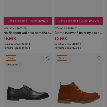
Cena s kódom FINAL20:
39.92 €
Cena s kódom FINAL20:
24.72 €
WOJAS / 44005-58
WOJAS / 44048-31
Na žiadnom večierku nemôžu chýbať kožené poltopánky dámske
Čierne lakované baleríny s ozdobným remienkom
49.90 €
30.90 €
Najnižšia cena: 84.90 €
Najnižšia cena: 49.90 €
Pôvodná cena: 84.90 €
Pôvodná cena: 99.90 €
Outlet
Outlet
Iba online