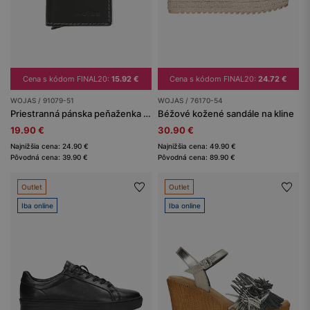
Cena s kódom FINAL20:
15.92 €
Cena s kódom FINAL20:
24.72 €
WOJAS / 91079-51
WOJAS / 76170-54
Priestranná pánska peňaženka z čiernej lícovej kože
Béžové kožené sandále na kline
19.90 €
30.90 €
Najnižšia cena: 24.90 €
Najnižšia cena: 49.90 €
Pôvodná cena: 39.90 €
Pôvodná cena: 89.90 €
Outlet
Outlet
Iba online
Iba online