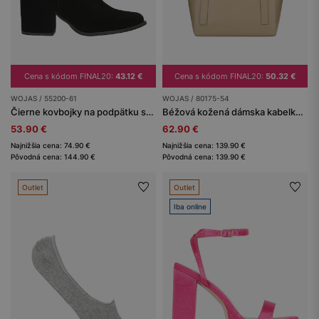
Cena s kódom FINAL20:
43.12 €
Cena s kódom FINAL20:
50.32 €
WOJAS / 55200-61
WOJAS / 80175-54
Čierne kovbojky na podpätku so striebornou reťazou
Béžová kožená dámska kabelka typu shopper
53.90 €
62.90 €
Najnižšia cena: 74.90 €
Najnižšia cena: 139.90 €
Pôvodná cena: 144.90 €
Pôvodná cena: 139.90 €
Outlet
Outlet
Iba online