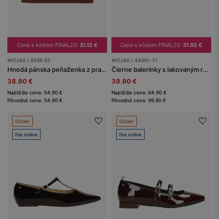
Cena s kódom FINAL20:
31.12 €
Cena s kódom FINAL20:
31.92 €
WOJAS / 8938-52
WOJAS / 44051-71
Hnedá pánska peňaženka z pravej kože
Čierne balerínky s lakovaným remienkom na priehlavku
38.90 €
39.90 €
Najnižšia cena: 54.90 €
Najnižšia cena: 64.90 €
Pôvodná cena: 54.90 €
Pôvodná cena: 99.90 €
Outlet
Outlet
Iba online
Iba online