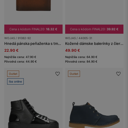
Cena s kódom FINAL20:
18.32 €
Cena s kódom FINAL20:
39.92 €
WOJAS / 91082-92
WOJAS / 44005-31
Hnedá pánska peňaženka s tmavým vnútrom
Kožené dámske balerínky z čiernej lakovanej kože
22.90 €
49.90 €
Najnižšia cena: 47.90 €
Najnižšia cena: 64.90 €
Pôvodná cena: 44.90 €
Pôvodná cena: 84.90 €
Outlet
Outlet
Iba online