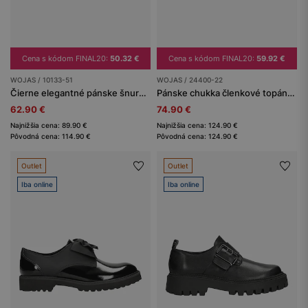
Cena s kódom FINAL20:
50.32 €
Cena s kódom FINAL20:
59.92 €
WOJAS / 10133-51
WOJAS / 24400-22
Čierne elegantné pánske šnurovacie poltopánky
Pánske chukka členkové topánky z nubuku s kontrastnými prešívaniami
62.90 €
74.90 €
Najnižšia cena: 89.90 €
Najnižšia cena: 124.90 €
Pôvodná cena: 114.90 €
Pôvodná cena: 124.90 €
Outlet
Outlet
Iba online
Iba online