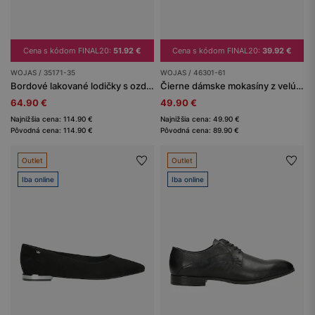
Cena s kódom FINAL20:
51.92 €
Cena s kódom FINAL20:
39.92 €
WOJAS / 35171-35
WOJAS / 46301-61
Bordové lakované lodičky s ozdobnými pásikmi
Čierne dámske mokasíny z velúrovej semiše
64.90 €
49.90 €
Najnižšia cena: 114.90 €
Najnižšia cena: 49.90 €
Pôvodná cena: 114.90 €
Pôvodná cena: 89.90 €
Outlet
Outlet
Iba online
Iba online