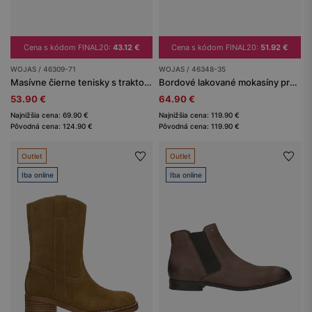
Cena s kódom FINAL20:
43.12 €
Cena s kódom FINAL20:
51.92 €
WOJAS / 46309-71
WOJAS / 46348-35
Masívne čierne tenisky s traktorovou podrážkou
Bordové lakované mokasíny pre dámy na nízkom podpätku
53.90 €
64.90 €
Najnižšia cena: 69.90 €
Najnižšia cena: 119.90 €
Pôvodná cena: 124.90 €
Pôvodná cena: 119.90 €
Outlet
Outlet
Iba online
Iba online