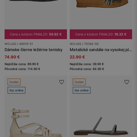
Cena s kódom FINAL20:
59.92 €
Cena s kódom FINAL20:
18.32 €
WOJAS / 46019-51
WOJAS / 76184-50
Dámske čierne ležérne tenisky
Metalické sandále na vysokej platforme s ozdobou na remienku
74.90 €
22.90 €
Najnižšia cena: 89.90 €
Najnižšia cena: 39.90 €
Pôvodná cena: 114.90 €
Pôvodná cena: 84.90 €
Outlet
Outlet
Iba online
Iba online