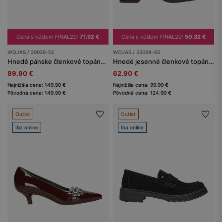
Cena s kódom FINAL20:
71.92 €
Cena s kódom FINAL20:
50.32 €
WOJAS / 20026-52
WOJAS / 55094-62
Hnedé pánske členkové topánky z lícovej kože
Hnedé jesenné členkové topánky na nízkom podpätku
89.90 €
62.90 €
Najnižšia cena: 149.90 €
Najnižšia cena: 99.90 €
Pôvodná cena: 149.90 €
Pôvodná cena: 124.90 €
Outlet
Outlet
Iba online
Iba online