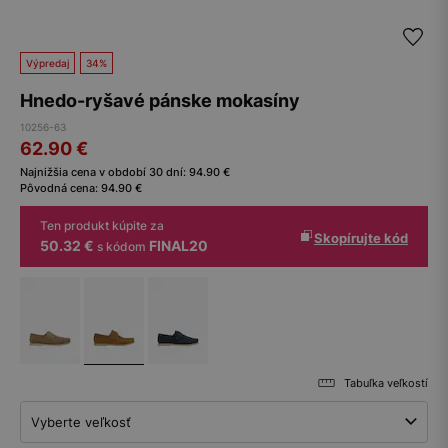
Výpredaj
34%
Hnedo-ryšavé pánske mokasíny
10256-63
62.90
€
Najnižšia cena v období 30 dní:
94.90
€
Pôvodná cena:
94.90
€
Ten produkt kúpite za
Skopírujte kód
50.32 €
FINAL20
s kódom
Tabuľka veľkostí
Vyberte veľkosť