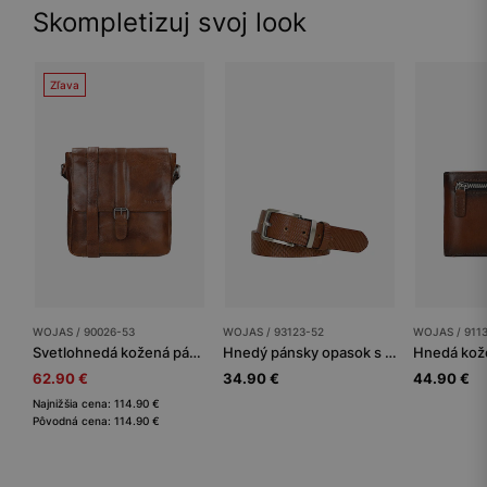
Skompletizuj svoj look
Zľava
WOJAS / 90026-53
WOJAS / 93123-52
WOJAS / 911
Svetlohnedá kožená pánska taška listonoška
Hnedý pánsky opasok s ozdobným tlačením
62.90 €
34.90 €
44.90 €
Najnižšia cena: 114.90 €
Pôvodná cena: 114.90 €