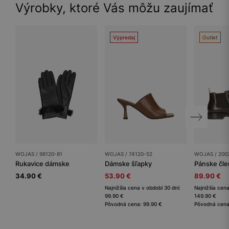
Výrobky, ktoré Vás môžu zaujímať
Výpredaj
Outlet
WOJAS / 98120-81
WOJAS / 74120-52
WOJAS / 200
Rukavice dámske
Dámske šľapky
Pánske čl
34.90 €
53.90 €
89.90 €
Najnižšia cena v období 30 dní:
Najnižšia cena
99.90 €
149.90 €
Pôvodná cena: 99.90 €
Pôvodná cena