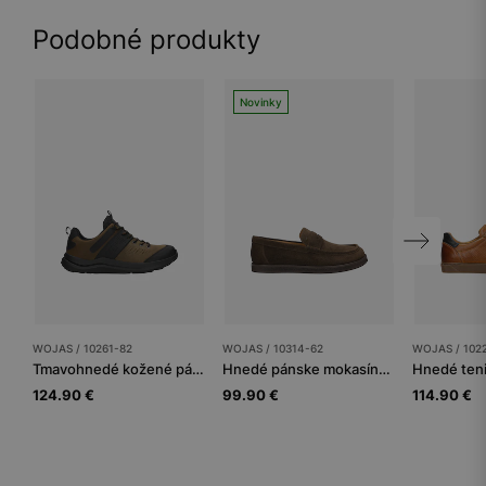
Podobné produkty
Novinky
WOJAS / 10261-82
WOJAS / 10314-62
WOJAS / 102
Tmavohnedé kožené pánske trekingové topánky s čiernymi vložkami
Hnedé pánske mokasíny zo štiepenky
124.90 €
99.90 €
114.90 €