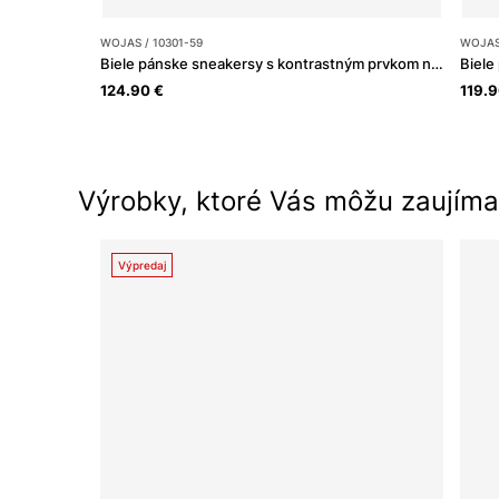
WOJAS / 10301-59
WOJAS 
Biele pánske sneakersy s kontrastným prvkom na podrážke
Biele
124.90 €
119.9
Výrobky, ktoré Vás môžu zaujíma
Výpredaj