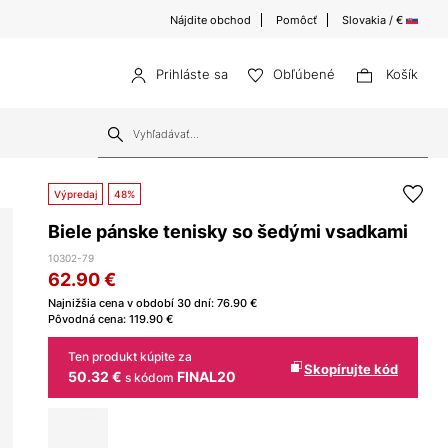
Nájdite obchod
Pomôcť
Slovakia / €
Prihláste sa
Obľúbené
Košík
Výpredaj
48%
Biele pánske tenisky so šedými vsadkami
10302-79
62.90
€
Najnižšia cena v období 30 dní:
76.90
€
Pôvodná cena:
119.90
€
Ten produkt kúpite za
Skopírujte kód
50.32 €
FINAL20
s kódom