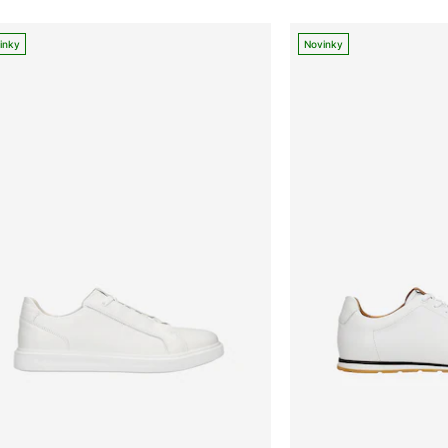
inky
Novinky