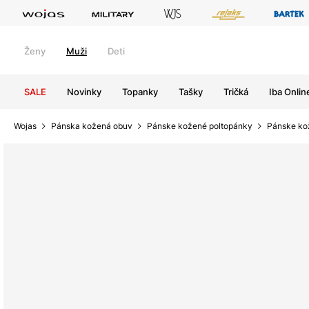
Ženy
Muži
Deti
SALE
Novinky
Topanky
Tašky
Tričká
Iba Onlin
Wojas
Pánska kožená obuv
Pánske kožené poltopánky
Pánske ko