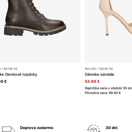
 / 64139-52
WOJAS / 76239-54
e členkové topánky
Dámske sandále
90 €
53.90 €
Najnižšia cena v období 30 dn
Pôvodná cena: 99.90 €
Doprava zadarmo
30 dní