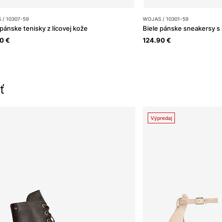
/ 10307-59
WOJAS / 10301-59
 pánske tenisky z lícovej kože
0 €
124.90 €
ť
Výpredaj