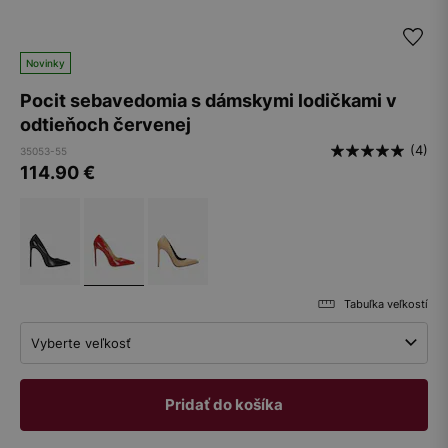
Novinky
Pocit sebavedomia s dámskymi lodičkami v
odtieňoch červenej
(4)
35053-55
114.90
€
Tabuľka veľkostí
Vyberte veľkosť
Pridať do košíka