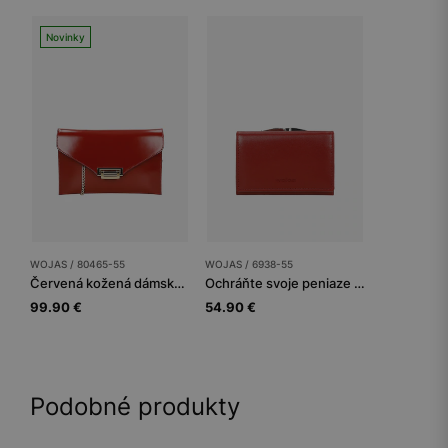
Novinky
WOJAS / 80465-55
WOJAS / 6938-55
Červená kožená dámska listová kabelka
Ochráňte svoje peniaze s červenou dámskou peňaženkou
99.90 €
54.90 €
Podobné produkty