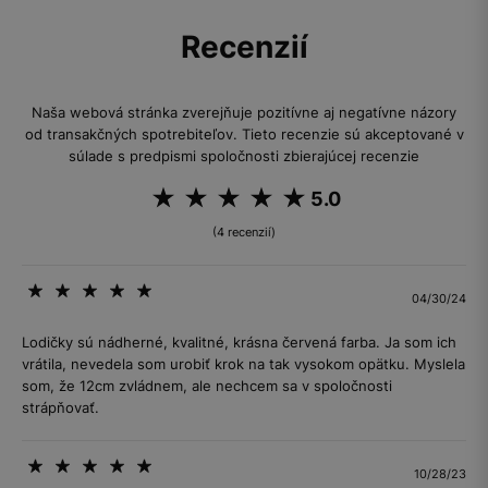
Recenzií
Naša webová stránka zverejňuje pozitívne aj negatívne názory
od transakčných spotrebiteľov. Tieto recenzie sú akceptované v
súlade s predpismi spoločnosti zbierajúcej recenzie
5.0
(4 recenzií)
04/30/24
Lodičky sú nádherné, kvalitné, krásna červená farba. Ja som ich
vrátila, nevedela som urobiť krok na tak vysokom opätku. Myslela
som, že 12cm zvládnem, ale nechcem sa v spoločnosti
strápňovať.
10/28/23