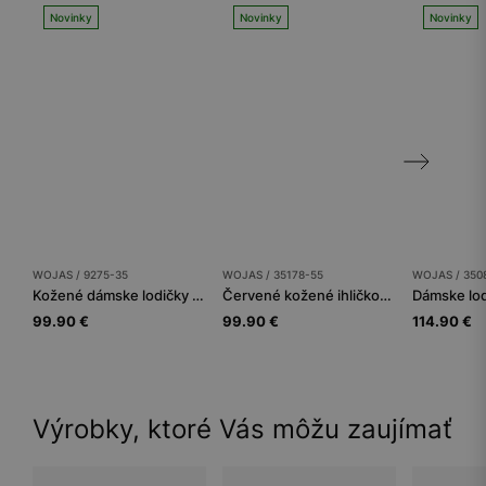
Novinky
Novinky
Novinky
WOJAS / 9275-35
WOJAS / 35178-55
WOJAS / 350
Kožené dámske lodičky vo výraznej červenej farbe
Červené kožené ihličkové topánky na zlatom podpätku
99.90 €
99.90 €
114.90 €
Výrobky, ktoré Vás môžu zaujímať