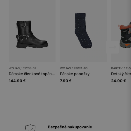
WOJAS / 55238-51
WOJAS / 97074-86
BARTEK / T-5
Dámske členkové topánky
Pánske ponožky
144.90 €
7.90 €
24.90 €
Bezpečné nakupovanie