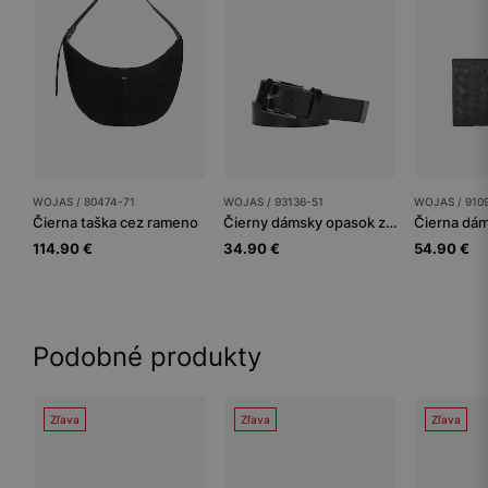
WOJAS / 80474-71
WOJAS / 93136-51
WOJAS / 910
Čierna taška cez rameno
Čierny dámsky opasok z lícnej kože
114.90 €
34.90 €
54.90 €
Podobné produkty
Zľava
Zľava
Zľava