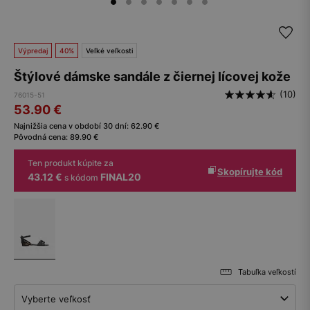
Výpredaj
40%
Veľké veľkosti
Štýlové dámske sandále z čiernej lícovej kože
(10)
76015-51
53.90
€
Najnižšia cena v období 30 dní:
62.90
€
Pôvodná cena:
89.90
€
Ten produkt kúpite za
Skopírujte kód
43.12 €
FINAL20
s kódom
Tabuľka veľkostí
Vyberte veľkosť