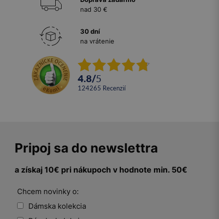
nad 30 €
30 dní
na vrátenie
4.8
/
5
124265
recenzií
Pripoj sa do newslettra
a získaj 10€ pri nákupoch v hodnote min. 50€
Chcem novinky o:
Dámska kolekcia