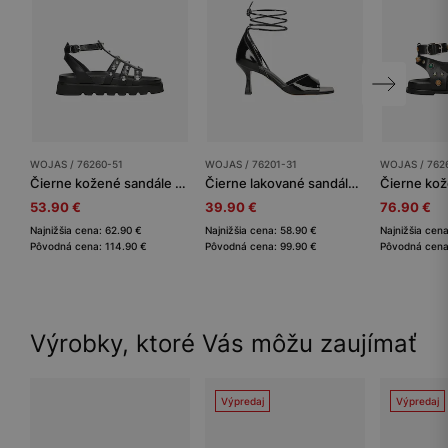
WOJAS / 76260-51
WOJAS / 76201-31
WOJAS / 762
Čierne kožené sandále so striebornými nitmi
Čierne lakované sandále na nízkom opätku so šnurovaním okolo členka
53.90 €
39.90 €
76.90 €
Najnižšia cena: 62.90 €
Najnižšia cena: 58.90 €
Najnižšia cen
Pôvodná cena: 114.90 €
Pôvodná cena: 99.90 €
Pôvodná cena
Výrobky, ktoré Vás môžu zaujímať
Výpredaj
Výpredaj