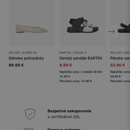
WOJAS / 44056-59
BARTEK / 85209-11
WOJAS / 290
Dámske poltopánky
Detský sandále BARTEK
Pánske sa
89.90 €
8.90 €
53.90 €
Najnižšia cena v období 30 dní:
Najnižšia cena
14.90 €
58.90 €
Pôvodná cena: 14.90 €
Pôvodná cena
Bezpečné nakupovanie
s certifikátom SSL
Doprava zadarmo