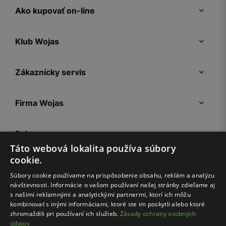
Ako kupovať on-line
Klub Wojas
Zákaznícky servis
Firma Wojas
Pokyny
Táto webová lokalita používa súbory
cookie.
Súbory cookie používame na prispôsobenie obsahu, reklám a analýzu
návštevnosti. Informácie o vašom používaní našej stránky zdieľame aj
s našimi reklamnými a analytickými partnermi, ktorí ich môžu
kombinovať s inými informáciami, ktoré ste im poskytli alebo ktoré
zhromaždili pri používaní ich služieb.
Zásady ochrany osobných
údajov
Nákupný poriadok
Politika súkromia
Nastavenia cookies