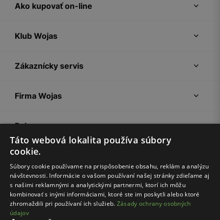
Ako kupovať on-line
Klub Wojas
Zákaznícky servis
Firma Wojas
Pokyny
Táto webová lokalita používa súbory
cookie.
Súbory cookie používame na prispôsobenie obsahu, reklám a analýzu
návštevnosti. Informácie o vašom používaní našej stránky zdieľame aj
s našimi reklamnými a analytickými partnermi, ktorí ich môžu
kombinovať s inými informáciami, ktoré ste im poskytli alebo ktoré
zhromaždili pri používaní ich služieb.
Zásady ochrany osobných
údajov
Nákupný poriadok
Politika súkromia
Nastavenia cookies