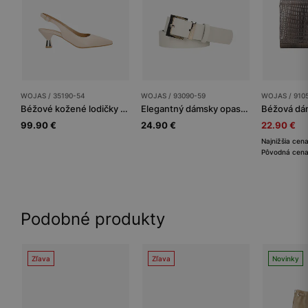
WOJAS / 35190-54
WOJAS / 93090-59
WOJAS / 910
Béžové kožené lodičky slingback na nízkom opätku
Elegantný dámsky opasok so zlatou prackou
99.90 €
24.90 €
22.90 €
Najnižšia cen
Pôvodná cena
Podobné produkty
Zľava
Zľava
Novinky