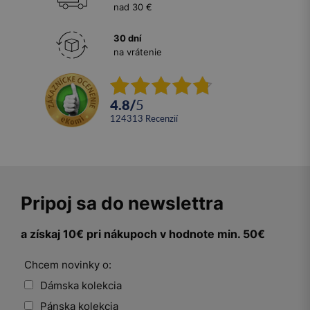
nad 30 €
30 dní
na vrátenie
4.8
/
5
124313
recenzií
Pripoj sa do newslettra
a získaj 10€ pri nákupoch v hodnote min. 50€
Chcem novinky o:
Dámska kolekcia
Pánska kolekcia