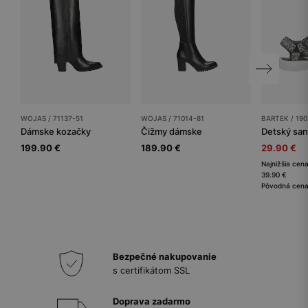
WOJAS / 71137-51
WOJAS / 71014-81
BARTEK / 190
Dámske kozačky
Čižmy dámske
Detský sa
199.90 €
189.90 €
29.90 €
Najnižšia cena
39.90 €
Pôvodná cena
Bezpečné nakupovanie
s certifikátom SSL
Doprava zadarmo