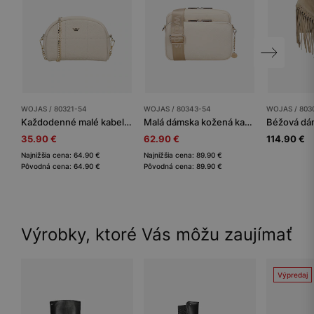
WOJAS / 80321-54
WOJAS / 80343-54
WOJAS / 803
Každodenné malé kabelky dámske. Elegancia od Wojas
Malá dámska kožená kabelka v béžovej farbe
35.90 €
62.90 €
114.90 €
Najnižšia cena: 64.90 €
Najnižšia cena: 89.90 €
Pôvodná cena: 64.90 €
Pôvodná cena: 89.90 €
Výrobky, ktoré Vás môžu zaujímať
Výpredaj