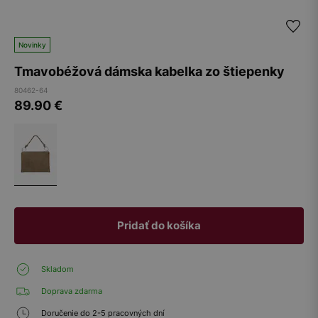
Novinky
Tmavobéžová dámska kabelka zo štiepenky
80462-64
89.90
€
Pridať do košíka
Skladom
Doprava zdarma
Doručenie do 2-5 pracovných dní