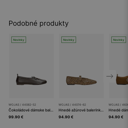
Podobné produkty
Novinky
Novinky
Novinky
WOJAS / 44082-52
WOJAS / 44074-62
WOJAS / 463
Čokoládové dámske balerínky z lícovej kože
Hnedé ažúrové balerínky so zlatými nitmi
99.90 €
94.90 €
94.90 €