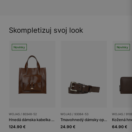
Skompletizuj svoj look
Novinky
Novinky
WOJAS / 80348-52
WOJAS / 93084-53
WOJAS / 910
Hnedá dámska kabelka so zlatými detailmi
Tmavohnedý dámsky opasok so zlatou prackou
124.90 €
24.90 €
64.90 €