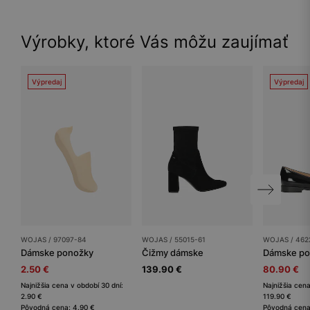
Výrobky, ktoré Vás môžu zaujímať
Výpredaj
Výpredaj
WOJAS / 97097-84
WOJAS / 55015-61
WOJAS / 462
Dámske ponožky
Čižmy dámske
Dámske po
2.50 €
139.90 €
80.90 €
Najnižšia cena v období 30 dní:
Najnižšia cena
2.90 €
119.90 €
Pôvodná cena: 4.90 €
Pôvodná cena