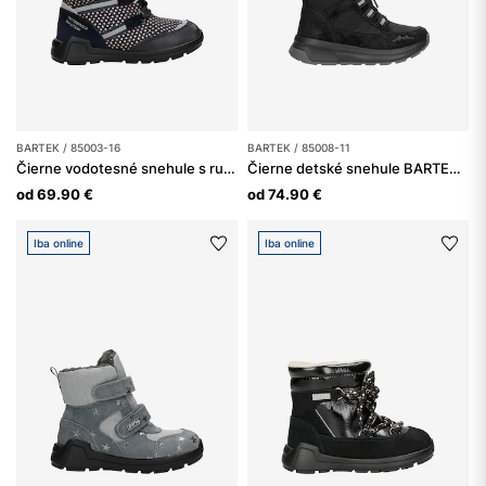
BARTEK / 85003-16
BARTEK / 85008-11
Čierne vodotesné snehule s ružovými hviezdičkami BARTEK 85003-16
Čierne detské snehule BARTEK 85008-11
od 69.90 €
od 74.90 €
Iba online
Iba online