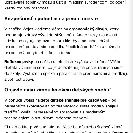
udržiavané topánky môžu slúžiť aj mladším súrodencom, čo ocení
každý rodinný rozpočet.
Bezpečnosť a pohodlie na prvom mieste
V značke Wojas kladieme dôraz na
ergonomický dizajn
, ktorý
podporuje zdravý vývoj detských nôh. Anatomicky tvarovaná
stielka poskytuje správnu oporu klenby a pomáha udržať
prirodzené postavenie chodidla. Flexibilná podrážka umožňuje
prirodzený pohyb pri chôdzi a behu.
Reflexné prvky
na našich snehuliach zvyšujú viditeľnosť Vášho
dieťaťa v zimnom šere, čo je dôležité najmä počas ranných ciest
do školy. Vystužená špička a päta chránia pred nárazmi a predlžujú
životnosť obuvi.
Objavte našu zimnú kolekciu detských snehúľ
V ponuke Wojas nájdete
detské snehule pre každý vek
– od
najmenších škôlkarov až po teenagerov. Naše modely spájajú
tradičnú kvalitu remeselného spracovania s modernými
technológiami a aktuálnymi módnymi trendmi.
Či už hľadáte prvé snehule pre Vaše batoľa alebo štýlové zimné
topánky pre náročného školáka, u nás si určite vyberiete.
Doprajte