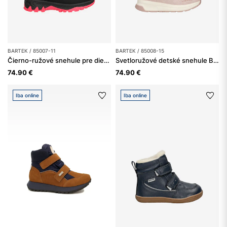
BARTEK / 85007-11
BARTEK / 85008-15
Čierno-ružové snehule pre dievčatá s ortaliónovou sárou BARTEK 85007-11
Svetloružové detské snehule BARTEK 85008-15
74.90 €
74.90 €
Iba online
Iba online