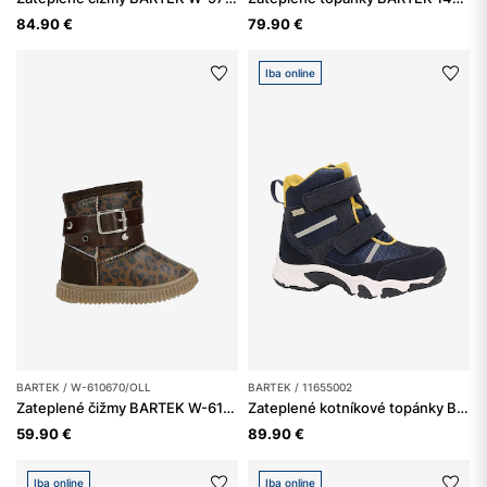
84.90 €
79.90 €
Iba online
BARTEK / W-610670/OLL
BARTEK / 11655002
Zateplené čižmy BARTEK W-610670/OLL, pre dievčatá, hnedé
Zateplené kotníkové topánky BARTEK 11655002, tmavomodré
59.90 €
89.90 €
Iba online
Iba online