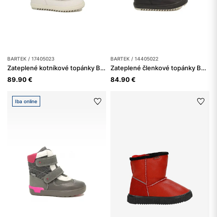
BARTEK / 17405023
BARTEK / 14405022
Zateplené kotníkové topánky BARTEK 17405023, pre dievčatá, strieborno-biele
Zateplené členkové topánky BARTEK 14405022, pre dievčatá, čierne
89.90 €
84.90 €
Iba online