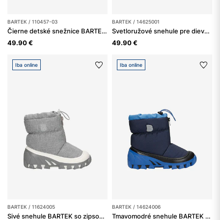
BARTEK / 110457-03
BARTEK / 14625001
Čierne detské snežnice BARTEK 110457-03
Svetloružové snehule pre dievčatá BARTEK 14625001
49.90 €
49.90 €
Iba online
Iba online
BARTEK / 11624005
BARTEK / 14624006
Sivé snehule BARTEK so zipsom 11624005
Tmavomodré snehule BARTEK pre chlapcov 14624006