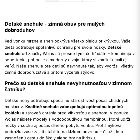
Detské snehule - zimná obuv pre malých
dobroduhov
Keď vonku mrzne a sneh pokrýva všetko bielou prikrývkou, Vaše
dieťa potrebuje spoľahlivú ochranu pre svoje nôžky.
Detské
snehule
od značky Wojas sú presne tým, čo hľadáte – kombinujú v
sebe teplo, pohodlie a moderný dizajn, ktorý si zamilujú malí aj
veľkí. Naše snehule pre deti sú navrhnuté tak, aby vydržali všetky
zimné dobrodružstvá a pritom vyzerali štýlovo.
Prečo sú detské snehule nevyhnutnosťou v zimnom
šatníku?
Detské nohy potrebujú špeciálnu starostlivosť počas chladných
mesiacov.
Kvalitné snehule zabezpečujú optimálnu tepelnú
izoláciu
a zároveň chránia pred vlhkosťou a snehom. V ponuke
Wojas nájdete modely s vodoodpudivou membránou, ktorá udrží
nôžky v suchu aj počas dlhého pobytu vonku. Protišmyková
podrážka zase zaistí stabilitu na klzkom povrchu – či už ide o
zasneženú cestu do školy alebo hry na ihrisku.