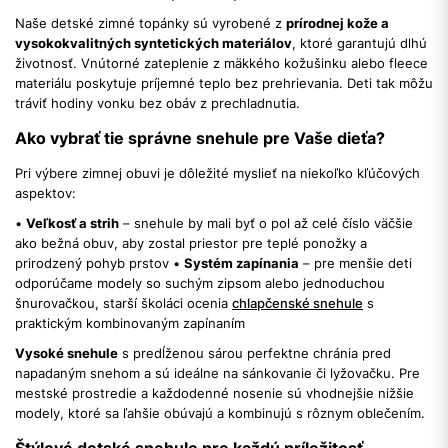
Naše detské zimné topánky sú vyrobené z
prírodnej kože a
vysokokvalitných syntetických materiálov
, ktoré garantujú dlhú
životnosť. Vnútorné zateplenie z mäkkého kožušinku alebo fleece
materiálu poskytuje príjemné teplo bez prehrievania. Deti tak môžu
tráviť hodiny vonku bez obáv z prechladnutia.
Ako vybrať tie správne snehule pre Vaše dieťa?
Pri výbere zimnej obuvi je dôležité myslieť na niekoľko kľúčových
aspektov:
•
Veľkosť a strih
– snehule by mali byť o pol až celé číslo väčšie
ako bežná obuv, aby zostal priestor pre teplé ponožky a
prirodzený pohyb prstov •
Systém zapínania
– pre menšie deti
odporúčame modely so suchým zipsom alebo jednoduchou
šnurovačkou, starší školáci ocenia
chlapčenské snehule
s
praktickým kombinovaným zapínaním
Vysoké snehule
s predĺženou sárou perfektne chránia pred
napadaným snehom a sú ideálne na sánkovanie či lyžovačku. Pre
mestské prostredie a každodenné nosenie sú vhodnejšie nižšie
modely, ktoré sa ľahšie obúvajú a kombinujú s rôznym oblečením.
Štýlové detské snehule pre každú príležitosť