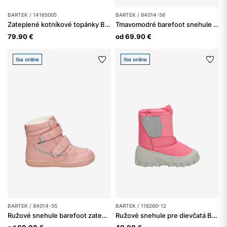
BARTEK / 14165005
BARTEK / 84014-56
Zateplené kotníkové topánky BARTEK 14165005, hnedo-tmavomodré
Tmavomodré barefoot snehule zateplené vlnou BARTEK 84014-56
79.90 €
od 69.90 €
Iba online
Iba online
BARTEK / 84014-55
BARTEK / 116260-12
Ružové snehule barefoot zateplené vlnou BARTEK 84014-55
Ružové snehule pre dievčatá BARTEK 116260-12