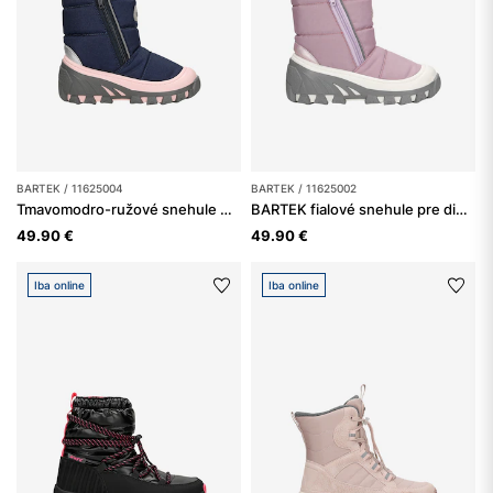
BARTEK / 11625004
BARTEK / 11625002
Tmavomodro-ružové snehule BARTEK s hydrofóbnou povrchovou úpravou 11625004
BARTEK fialové snehule pre dievčatá 11625002
49.90 €
49.90 €
Iba online
Iba online