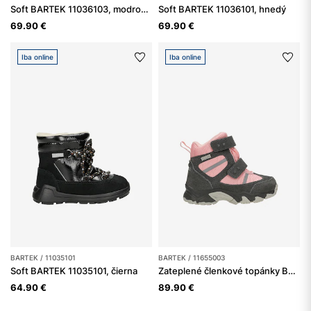
Soft BARTEK 11036103, modro-sivé
Soft BARTEK 11036101, hnedý
69.90 €
69.90 €
Iba online
Iba online
BARTEK / 11035101
BARTEK / 11655003
Soft BARTEK 11035101, čierna
Zateplené členkové topánky BARTEK 11655003, pre dievčatá, šedo-ružové
64.90 €
89.90 €