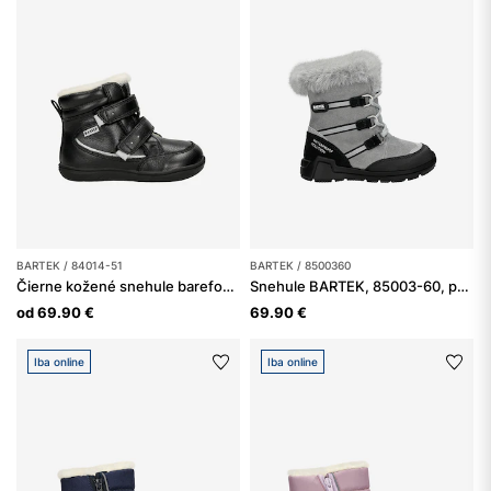
BARTEK / 84014-51
BARTEK / 8500360
Čierne kožené snehule barefoot s prírodným vlneným zateplením BARTEK 84014-51
Snehule BARTEK, 85003-60, popolavo-čierne
od 69.90 €
69.90 €
Iba online
Iba online