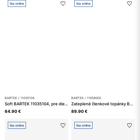
Iba online
Iba online
BARTEK / 11035104
BARTEK / 11656002
Soft BARTEK 11035104, pre dievčatá, ružové
Zateplené členkové topánky BARTEK 11656002, pre dievčatá, čierno-ružové
64.90 €
89.90 €
Iba online
Iba online