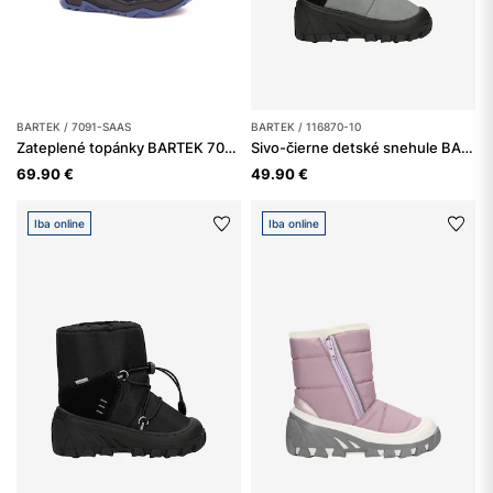
BARTEK / 7091-SAAS
BARTEK / 116870-10
Zateplené topánky BARTEK 7091-SAAS, pre chlapcov, tmavomodro-čierne
Sivo-čierne detské snehule BARTEK 116870-10
69.90 €
49.90 €
Iba online
Iba online