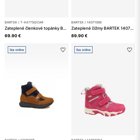
BARTEK / T-447750/CAR
BARTEK / 14071006
Zateplené členkové topánky BARTEK T-447750/CAR, pre dievčatá, hnedé
Zateplené čižmy BARTEK 14071006, pre dievčatá, biele
69.90 €
89.90 €
Iba online
Iba online
BARTEK / 17165005
BARTEK / 14655004