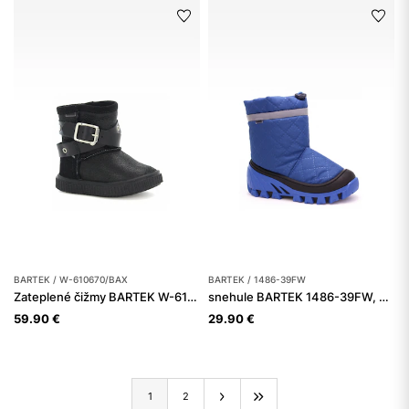
BARTEK / W-610670/BAX
BARTEK / 1486-39FW
Zateplené čižmy BARTEK W-610670/BAX, pre dievčatá, čierne
snehule BARTEK 1486-39FW, pre chlapcov, modré
59.90 €
29.90 €
1
2