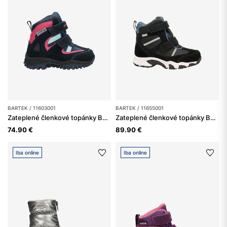
BARTEK / 11603001
BARTEK / 11655001
Zateplené členkové topánky BARTEK 11603001, pre dievčatá, tmavomodro-ružové
Zateplené členkové topánky BARTEK 11655001, čierne
74.90 €
89.90 €
Iba online
Iba online