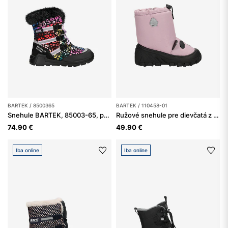
BARTEK / 8500365
BARTEK / 110458-01
Snehule BARTEK, 85003-65, pre dievčatá, viacfarebné
Ružové snehule pre dievčatá z vodoodolného materiálu BARTEK 110458-01
74.90 €
49.90 €
Iba online
Iba online