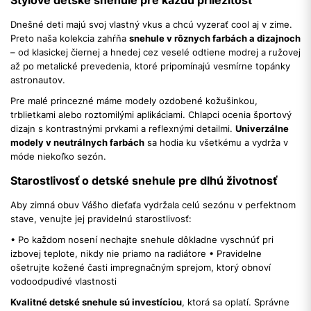
Dnešné deti majú svoj vlastný vkus a chcú vyzerať cool aj v zime.
Preto naša kolekcia zahŕňa
snehule v rôznych farbách a dizajnoch
– od klasickej čiernej a hnedej cez veselé odtiene modrej a ružovej
až po metalické prevedenia, ktoré pripomínajú vesmírne topánky
astronautov.
Pre malé princezné máme modely ozdobené kožušinkou,
trblietkami alebo roztomilými aplikáciami. Chlapci ocenia športový
dizajn s kontrastnými prvkami a reflexnými detailmi.
Univerzálne
modely v neutrálnych farbách
sa hodia ku všetkému a vydrža v
móde niekoľko sezón.
Starostlivosť o detské snehule pre dlhú životnosť
Aby zimná obuv Vášho dieťaťa vydržala celú sezónu v perfektnom
stave, venujte jej pravidelnú starostlivosť:
• Po každom nosení nechajte snehule dôkladne vyschnúť pri
izbovej teplote, nikdy nie priamo na radiátore • Pravidelne
ošetrujte kožené časti impregnačným sprejom, ktorý obnoví
vodoodpudivé vlastnosti
Kvalitné detské snehule sú investíciou
, ktorá sa oplatí. Správne