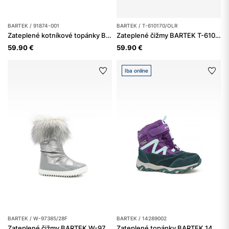
BARTEK / 91874-001
BARTEK / T-610170/OLR
Zateplené kotníkové topánky BARTEK 91874-001, pre dievčatá, sivé
Zateplené čižmy BARTEK T-610170/OLR, pre dievčatá, červené
59.90 €
59.90 €
Iba online
BARTEK / W-97385/28F
BARTEK / 14289002
Zateplené čižmy BARTEK W-97385/28F, pre dievčatá, sivé
Zateplené topánky BARTEK 14289002, pre dievčatá, fialové