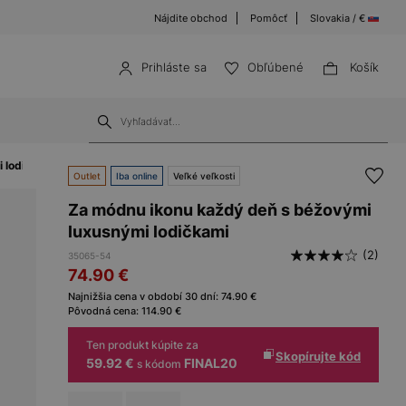
Nájdite obchod
Pomôcť
Slovakia / €
Prihláste sa
Obľúbené
Košík
i lodičkami 35065-54
Outlet
Iba online
Veľké veľkosti
Za módnu ikonu každý deň s béžovými
luxusnými lodičkami
(2)
35065-54
74.90
€
Najnižšia cena v období 30 dní:
74.90
€
Pôvodná cena:
114.90
€
Ten produkt kúpite za
Skopírujte kód
59.92 €
FINAL20
s kódom