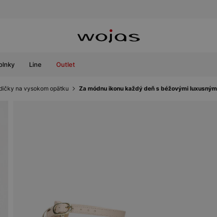
plnky
Line
Outlet
dičky na vysokom opätku
Za módnu ikonu každý deň s béžovými luxusným