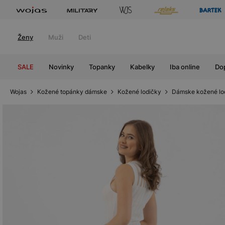
Ženy
Muži
Deti
SALE
Novinky
Topanky
Kabelky
Iba online
Do
Wojas
Kožené topánky dámske
Kožené lodičky
Dámske kožené lo