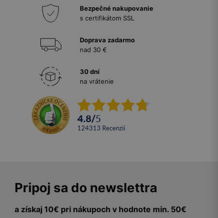
Bezpečné nakupovanie
s certifikátom SSL
Doprava zadarmo
nad 30 €
30 dní
na vrátenie
4.8
/
5
124313
recenzií
Pripoj sa do newslettra
a získaj 10€ pri nákupoch v hodnote min. 50€