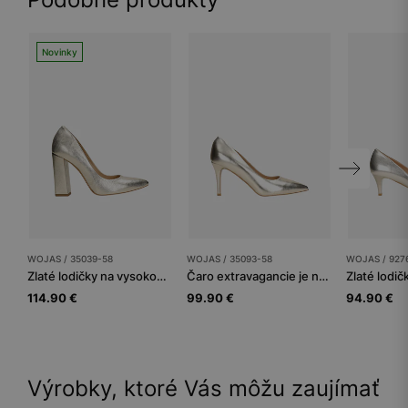
Novinky
WOJAS / 35039-58
WOJAS / 35093-58
WOJAS / 927
Zlaté lodičky na vysokom podpätku
Čaro extravagancie je na dosah so zlatými koženými lodičkami
114.90 €
99.90 €
94.90 €
Výrobky, ktoré Vás môžu zaujímať