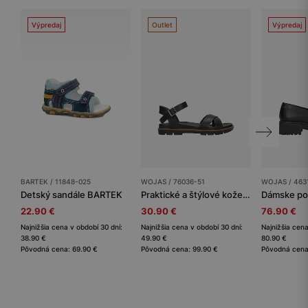
Výpredaj
Outlet
Výpredaj
BARTEK / 11848-025
WOJAS / 76036-51
WOJAS / 463
Detský sandále BARTEK
Praktické a štýlové kožené dámske sandále na leto
Dámske po
22.90 €
30.90 €
76.90 €
Najnižšia cena v období 30 dní:
Najnižšia cena v období 30 dní:
Najnižšia cena
38.90 €
49.90 €
80.90 €
Pôvodná cena: 69.90 €
Pôvodná cena: 99.90 €
Pôvodná cena