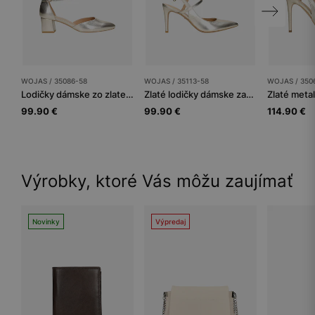
WOJAS / 35086-58
WOJAS / 35113-58
WOJAS / 350
Lodičky dámske zo zlatej fóliovanej lícovej kože
Zlaté lodičky dámske zažiaria na každej párty
99.90 €
99.90 €
114.90 €
Výrobky, ktoré Vás môžu zaujímať
Novinky
Výpredaj