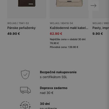
WOJAS / 7941-53
WOJAS / 80416-54
WOJAS / 990
Pánske peňaženky
Každodenné malé kabelky dámske
Pasty, imp
49.90 €
62.90 €
9.90 €
Najnižšia cena v období 30 dní:
76.90 €
Pôvodná cena: 139.90 €
Bezpečné nakupovanie
s certifikátom SSL
Doprava zadarmo
nad 30 €
30 dní
na vrátenie