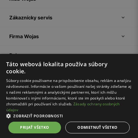
Zákaznícky servis
Firma Wojas
Pokyny
Táto webová lokalita používa súbory
cookie.
Súbory cookie používame na prispôsobenie obsahu, reklám a analýzu
návštevnosti. Informácie o vašom používaní našej stránky zdieľame aj
s našimi reklamnými a analytickými partnermi, ktorí ich môžu
kombinovať s inými informáciami, ktoré ste im poskytli alebo ktoré
zhromaždili pri používaní ich služieb.
Zásady ochrany osobných
údajov
Nákupný poriadok
Politika súkromia
Nastavenia cookies
ZOBRAZIŤ PODROBNOSTI
© Wojas 2026
PRIJAŤ VŠETKO
ODMIETNUŤ VŠETKO