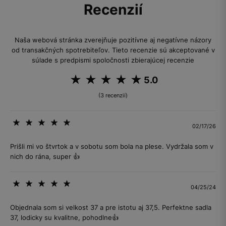
Recenzií
Naša webová stránka zverejňuje pozitívne aj negatívne názory
od transakčných spotrebiteľov. Tieto recenzie sú akceptované v
súlade s predpismi spoločnosti zbierajúcej recenzie
5.0
(3 recenzií)
02/17/26
Prišli mi vo štvrtok a v sobotu som bola na plese. Vydržala som v
nich do rána, super 👍
04/25/24
Objednala som si velkost 37 a pre istotu aj 37,5. Perfektne sadla
37, lodicky su kvalitne, pohodlne👍