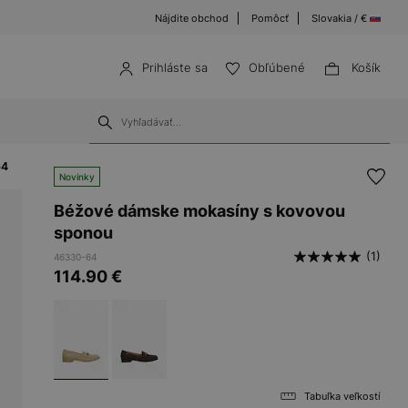
Nájdite obchod
Pomôcť
Slovakia / €
Prihláste sa
Obľúbené
Košík
64
Novinky
Béžové dámske mokasíny s kovovou
sponou
(1)
46330-64
114.90
€
Tabuľka veľkostí