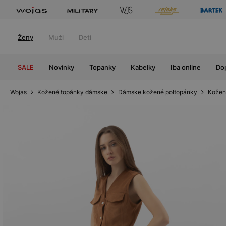
Ženy
Muži
Deti
SALE
Novinky
Topanky
Kabelky
Iba online
Do
Wojas
Kožené topánky dámske
Dámske kožené poltopánky
Kožen