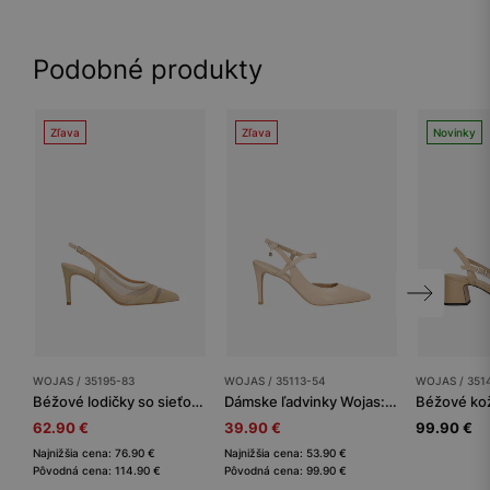
Podobné produkty
Zľava
Zľava
Novinky
WOJAS / 35195-83
WOJAS / 35113-54
WOJAS / 351
Béžové lodičky so sieťovanými vsadkami
Dámske ľadvinky Wojas: elegancia v každom kroku
62.90 €
39.90 €
99.90 €
Najnižšia cena: 76.90 €
Najnižšia cena: 53.90 €
Pôvodná cena: 114.90 €
Pôvodná cena: 99.90 €