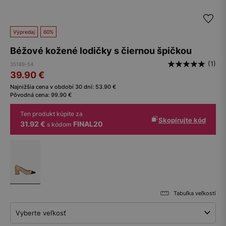
Výpredaj
60%
Béžové kožené lodičky s čiernou špičkou
(1)
35189-54
39.90
€
Najnižšia cena v období 30 dní:
53.90
€
Pôvodná cena:
99.90
€
Ten produkt kúpite za
Skopírujte kód
31.92 €
FINAL20
s kódom
Tabuľka veľkostí
Vyberte veľkosť