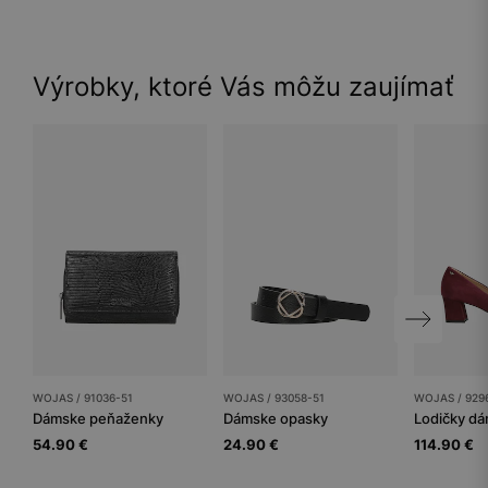
Výrobky, ktoré Vás môžu zaujímať
WOJAS / 91036-51
WOJAS / 93058-51
WOJAS / 929
Dámske peňaženky
Dámske opasky
Lodičky d
54.90 €
24.90 €
114.90 €