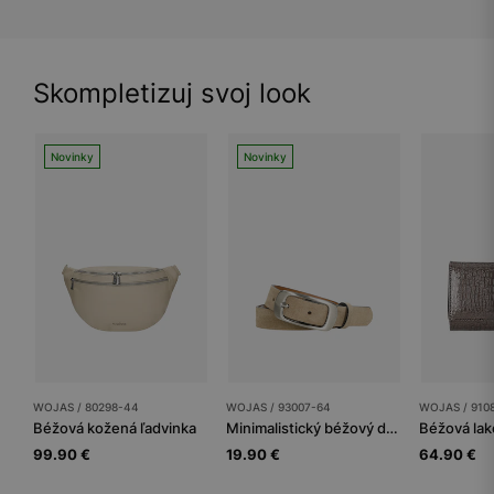
Skompletizuj svoj look
Novinky
Novinky
WOJAS / 80298-44
WOJAS / 93007-64
WOJAS / 910
Béžová kožená ľadvinka
Minimalistický béžový dámsky opasok z velúrovej kože
99.90 €
19.90 €
64.90 €