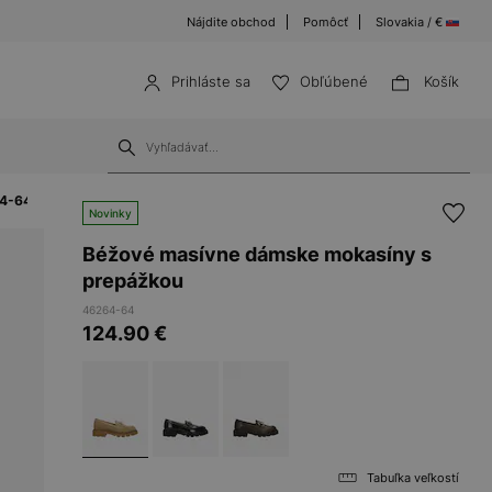
Nájdite obchod
Pomôcť
Slovakia / €
Prihláste sa
Obľúbené
Košík
64-64
Novinky
Béžové masívne dámske mokasíny s
prepážkou
46264-64
124.90
€
Tabuľka veľkostí