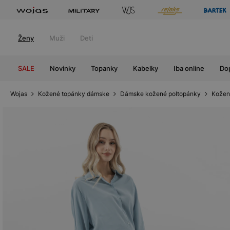
Ženy
Muži
Deti
SALE
Novinky
Topanky
Kabelky
Iba online
Do
Wojas
Kožené topánky dámske
Dámske kožené poltopánky
Kožen