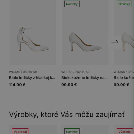
Novinky
Novinky
WOJAS / 35018-59
WOJAS / 35205-59
WOJAS / 351
Biele lodičky z hladkej kože na podpätku
Biele kožené lodičky na podpätku na ihle
114.90 €
99.90 €
99.90 €
Výrobky, ktoré Vás môžu zaujímať
Výpredaj
Novinky
Výpredaj