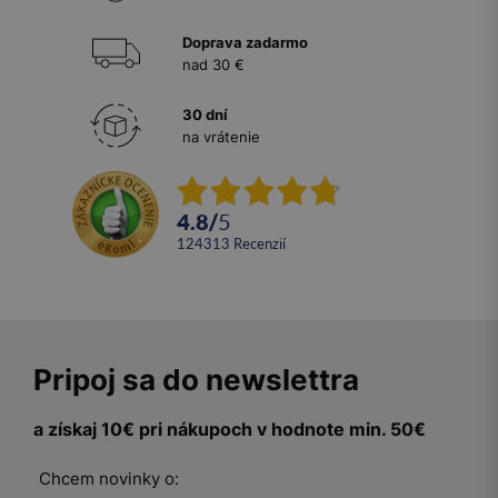
Doprava zadarmo
nad 30 €
30 dní
na vrátenie
4.8
/
5
124313
recenzií
Pripoj sa do newslettra
a získaj 10€ pri nákupoch v hodnote min. 50€
Chcem novinky o: