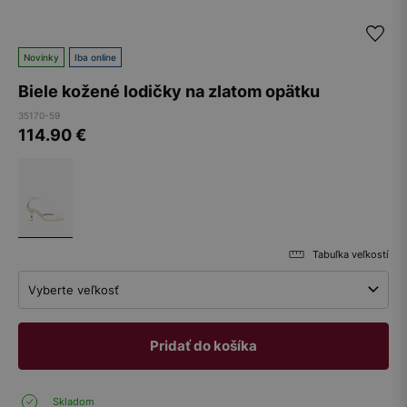
Novinky
Iba online
Biele kožené lodičky na zlatom opätku
35170-59
114.90
€
Tabuľka veľkostí
Vyberte veľkosť
Pridať do košíka
Skladom