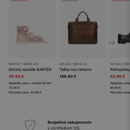
BARTEK / 86803-027
WOJAS / 90019-42
WOJAS / 100
Detský sandále BARTEK
Tašky cez rameno
Poltopánk
30.90 €
149.90 €
62.90 €
Najnižšia cena v období 30 dní:
Najnižšia cena
74.90 €
89.90 €
Pôvodná cena: 49.90 €
Pôvodná cena
Bezpečné nakupovanie
s certifikátom SSL