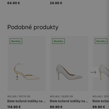
64.90 €
24.90 €
Podobné produkty
Novinky
Novinky
Novinky
WOJAS / 35170-59
WOJAS / 35205-59
WOJAS / 351
Biele kožené lodičky na zlatom opätku
Biele kožené lodičky na podpätku na ihle
114.90 €
99.90 €
99.90 €