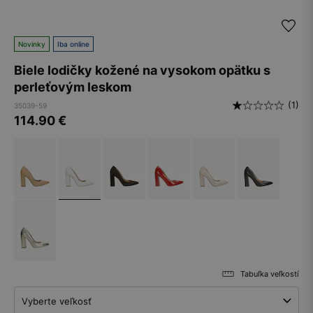
Novinky
Iba online
Biele lodičky kožené na vysokom opätku s
perleťovým leskom
(1)
35039-59
114.90
€
Tabuľka veľkostí
Vyberte veľkosť