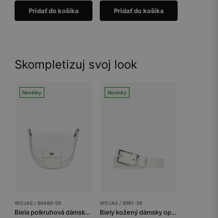
Pridať do košíka
Pridať do košíka
Skompletizuj svoj look
Novinky
Novinky
WOJAS / 80489-59
WOJAS / 9961-59
Biela polkruhová dámska kabelka z kože
Biely kožený dámsky opasok so striebornou prackou