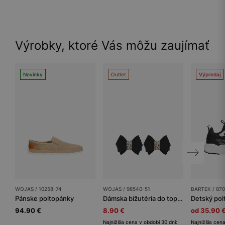
Výrobky, ktoré Vás môžu zaujímať
Novinky
Outlet
Výpredaj
WOJAS / 10258-74
WOJAS / 98540-51
BARTEK / 870
Pánske poltopánky
Dámska bižutéria do topánok
94.90 €
8.90 €
od 35.90 
Najnižšia cena v období 30 dní:
Najnižšia cena