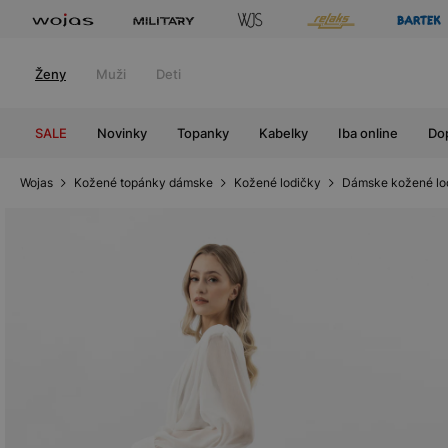
Ženy
Muži
Deti
SALE
Novinky
Topanky
Kabelky
Iba online
Do
Wojas
Kožené topánky dámske
Kožené lodičky
Dámske kožené lo