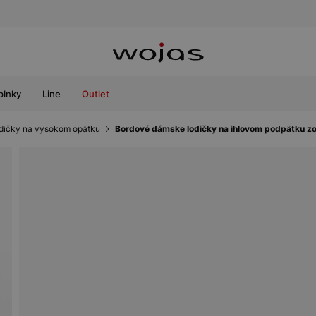
plnky
Line
Outlet
dičky na vysokom opätku
Bordové dámske lodičky na ihlovom podpätku z