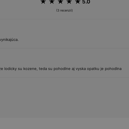
5.0
(3 recenzií)
vynikajúca.
ze lodicky su kozene, teda su pohodlne aj vyska opatku je pohodlna