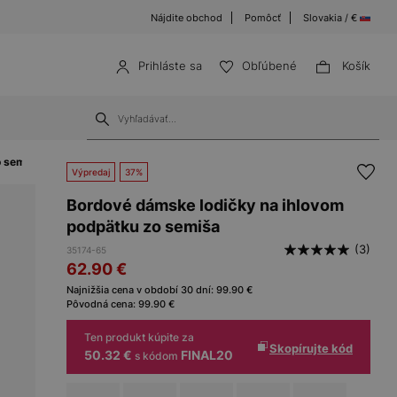
Nájdite obchod
Pomôcť
Slovakia / €
Prihláste sa
Obľúbené
Košík
o semiša 35174-65
Výpredaj
37%
Bordové dámske lodičky na ihlovom
podpätku zo semiša
(3)
35174-65
62.90
€
Najnižšia cena v období 30 dní:
99.90
€
Pôvodná cena:
99.90
€
Ten produkt kúpite za
Skopírujte kód
50.32 €
FINAL20
s kódom