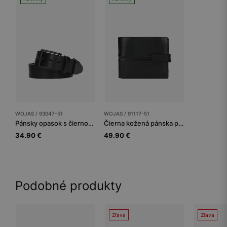
WOJAS / 93047-51
WOJAS / 91117-51
Pánsky opasok s čiernou prackou
Čierna kožená pánska peňaženka so zapínaním na patentku
34.90 €
49.90 €
Podobné produkty
Zľava
Zľava