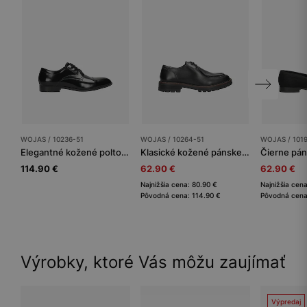
WOJAS / 10236-51
WOJAS / 10264-51
WOJAS / 101
Elegantné kožené poltopánky pre mužov
Klasické kožené pánske poltopánky s výrazným prešívaním
114.90 €
62.90 €
62.90 €
Najnižšia cena: 80.90 €
Najnižšia cen
Pôvodná cena: 114.90 €
Pôvodná cena
Výrobky, ktoré Vás môžu zaujímať
Výpredaj