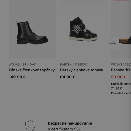
WOJAS / 24140-41
BARTEK / 11385011
WOJAS / 320
Pánske členkové topánky
Detský členkové topánky BARTEK
Pánske šľa
149.90 €
64.90 €
53.90 €
Najnižšia cena
74.90 €
Pôvodná cena
Bezpečné nakupovanie
s certifikátom SSL