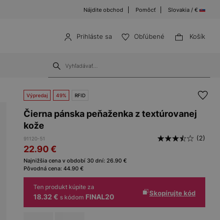
Nájdite obchod
Pomôcť
Slovakia / €
Prihláste sa
Obľúbené
Košík
Výpredaj
49%
RFID
Čierna pánska peňaženka z textúrovanej
kože
(2)
91120-51
22.90
€
Najnižšia cena v období 30 dní:
26.90
€
Pôvodná cena:
44.90
€
Ten produkt kúpite za
Skopírujte kód
18.32 €
FINAL20
s kódom