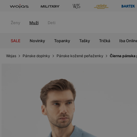
Ženy
Muži
Deti
SALE
Novinky
Topanky
Tašky
Tričká
Iba Onlin
Wojas
Pánske doplnky
Pánske kožené peňaženky
Čierna pánska 