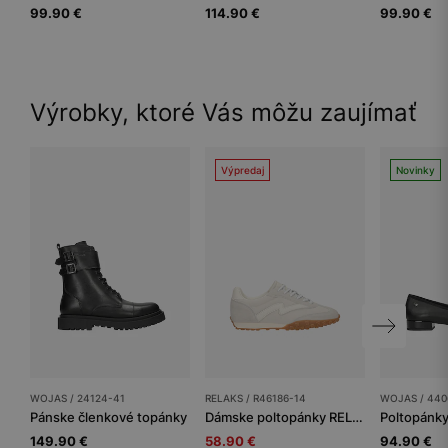
99.90 €
114.90 €
99.90 €
Výrobky, ktoré Vás môžu zaujímať
Výpredaj
Novinky
WOJAS / 24124-41
RELAKS / R46186-14
WOJAS / 440
Pánske členkové topánky
Dámske poltopánky RELAKS
Poltopánk
149.90 €
58.90 €
94.90 €