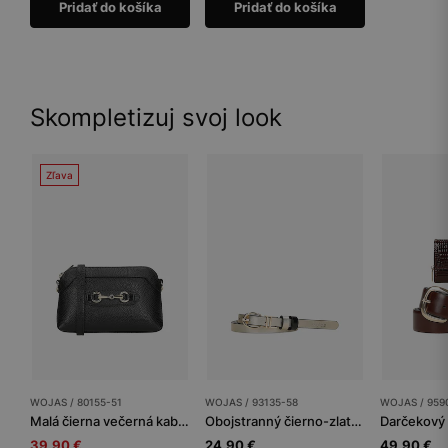
Pridať do košíka
Pridať do košíka
Skompletizuj svoj look
Zľava
WOJAS / 80155-51
WOJAS / 93135-58
WOJAS / 959
Malá čierna večerná kabelka so zlatou ozdobou
Obojstranný čierno-zlatý dámsky opasok so zlatou spínadlom
39.90 €
24.90 €
49.90 €