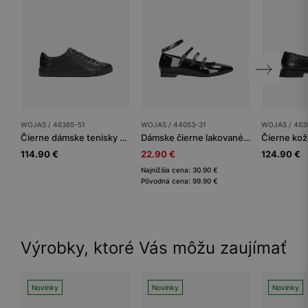
WOJAS / 46385-51
WOJAS / 44053-31
WOJAS / 463
Čierne dámske tenisky z lícnej kože
Dámske čierne lakované balerínky s viacerými remienkami
114.90 €
22.90 €
124.90 €
Najnižšia cena: 30.90 €
Pôvodná cena: 99.90 €
Výrobky, ktoré Vás môžu zaujímať
Novinky
Novinky
Novinky