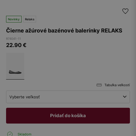
Novinky
Relaks
Čierne ažúrové bazénové balerínky RELAKS
R74041-11
22.90
€
Tabuľka veľkostí
Vyberte veľkosť
Pridať do košíka
Skladom