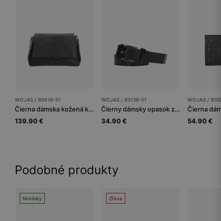
WOJAS / 80416-51
WOJAS / 93136-51
WOJAS / 910
Čierna dámska kožená kabelka s reťazou na remienku
Čierny dámsky opasok z lícnej kože
139.90 €
34.90 €
54.90 €
Podobné produkty
Novinky
Zľava