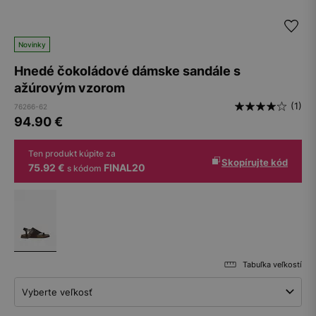
Novinky
Hnedé čokoládové dámske sandále s
ažúrovým vzorom
(1)
76266-62
94.90
€
Ten produkt kúpite za
Skopírujte kód
75.92 €
FINAL20
s kódom
Tabuľka veľkostí
Vyberte veľkosť