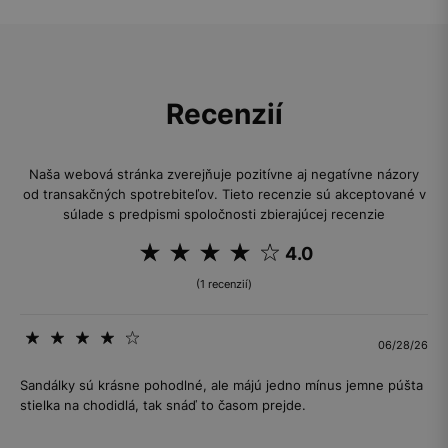
Recenzií
Naša webová stránka zverejňuje pozitívne aj negatívne názory
od transakčných spotrebiteľov. Tieto recenzie sú akceptované v
súlade s predpismi spoločnosti zbierajúcej recenzie
4.0
(1 recenzií)
06/28/26
Sandálky sú krásne pohodlné, ale májú jedno mínus jemne púšta
stielka na chodidlá, tak snáď to časom prejde.