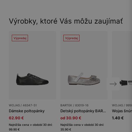
Výrobky, ktoré Vás môžu zaujímať
Výpredaj
Výpredaj
WOJAS / 46347-51
BARTEK / 83019-16
WOJAS / 995
Dámske poltopánky
Detský poltopánky BARTEK
62.90 €
od 30.90 €
1.40 €
Najnižšia cena v období 30 dní:
Najnižšia cena v období 30 dní:
99.90 €
35.90 €