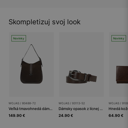
Skompletizuj svoj look
Novinky
Novinky
WOJAS / 80488-72
WOJAS / 93113-52
WOJAS / 910
Veľká tmavohnedá dámska kabelka z lícnej kože a velúrovej rozštiepenky
Dámsky opasok z lícnej kože
149.90 €
24.90 €
64.90 €