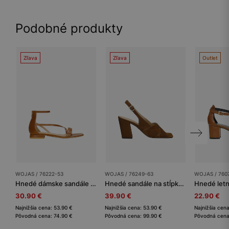
Podobné produkty
Zľava
Zľava
Outlet
WOJAS / 76222-53
WOJAS / 76249-63
WOJAS / 760
Hnedé dámske sandále z lícnej kože
Hnedé sandále na stĺpkovom podpätku
30.90 €
39.90 €
22.90 €
Najnižšia cena: 53.90 €
Najnižšia cena: 53.90 €
Najnižšia cen
Pôvodná cena: 74.90 €
Pôvodná cena: 99.90 €
Pôvodná cena