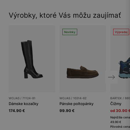
Výrobky, ktoré Vás môžu zaujímať
Novinky
Výpredaj
WOJAS / 71124-81
WOJAS / 10314-62
BARTEK / 880
Dámske kozačky
Pánske poltopánky
Čižmy
174.90 €
99.90 €
od 30.90 
Najnižšia cena
49.90 €
Pôvodná cena