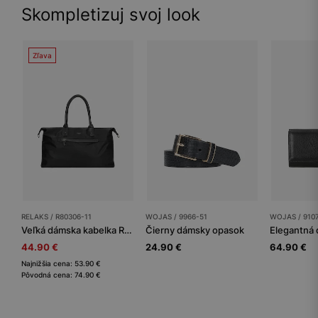
Skompletizuj svoj look
Zľava
RELAKS / R80306-11
WOJAS / 9966-51
WOJAS / 910
Veľká dámska kabelka RELAKS
Čierny dámsky opasok
44.90 €
24.90 €
64.90 €
Najnižšia cena: 53.90 €
Pôvodná cena: 74.90 €