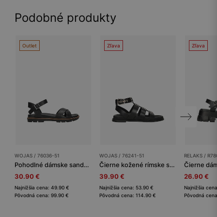
Podobné produkty
Outlet
Zľava
Zľava
WOJAS / 76036-51
WOJAS / 76241-51
RELAKS / R78
Pohodlné dámske sandále v casual štýle
Čierne kožené rímske sandále so striebornými cvokmi
30.90 €
39.90 €
26.90 €
Najnižšia cena: 49.90 €
Najnižšia cena: 53.90 €
Najnižšia cen
Pôvodná cena: 99.90 €
Pôvodná cena: 114.90 €
Pôvodná cena