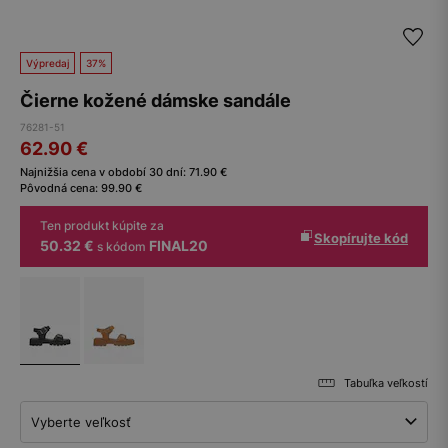
Výpredaj
37%
Čierne kožené dámske sandále
76281-51
62.90
€
Najnižšia cena v období 30 dní:
71.90
€
Pôvodná cena:
99.90
€
Ten produkt kúpite za
Skopírujte kód
50.32 €
FINAL20
s kódom
Tabuľka veľkostí
Vyberte veľkosť