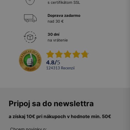
s certifikátom SSL
Doprava zadarmo
nad 30 €
30 dní
na vrátenie
4.8
/
5
124313
recenzií
Pripoj sa do newslettra
a získaj 10€ pri nákupoch v hodnote min. 50€
Chcem novinky o: