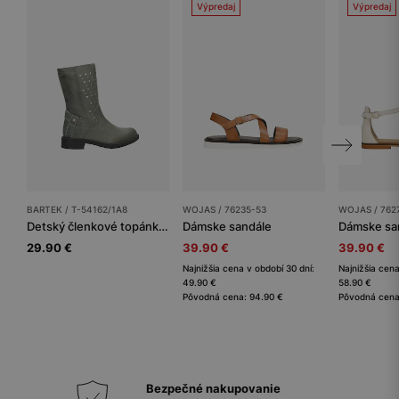
Výpredaj
Výpredaj
BARTEK / T-54162/1A8
WOJAS / 76235-53
WOJAS / 762
Detský členkové topánky BARTEK
Dámske sandále
Dámske sa
29.90 €
39.90 €
39.90 €
Najnižšia cena v období 30 dní:
Najnižšia cena
49.90 €
58.90 €
Pôvodná cena: 94.90 €
Pôvodná cena
Bezpečné nakupovanie