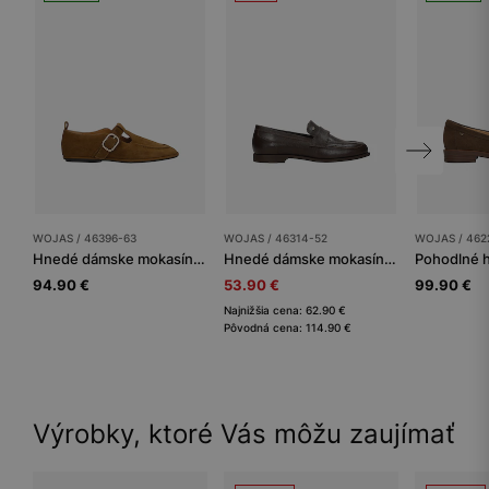
WOJAS / 46396-63
WOJAS / 46314-52
WOJAS / 462
Hnedé dámske mokasíny z velúru
Hnedé dámske mokasíny z pravej kože
94.90 €
53.90 €
99.90 €
Najnižšia cena: 62.90 €
Pôvodná cena: 114.90 €
Výrobky, ktoré Vás môžu zaujímať