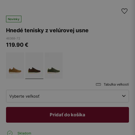
Novinky
Hnedé tenisky z velúrovej usne
46368-72
119.90
€
Tabuľka veľkostí
Vyberte veľkosť
Pridať do košíka
Skladom