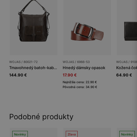
WOJAS / 80021-72
WOJAS / 6966-53
WOJAS / 910
Tmavohnedý batoh-kabelka
Hnedý dámsky opasok
144.90 €
17.90 €
64.90 €
Najnižšia cena: 22.90 €
Pôvodná cena: 34.90 €
Podobné produkty
Novinky
Zľava
Novinky