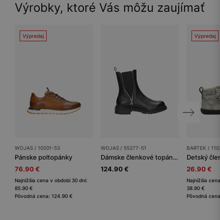
Výrobky, ktoré Vás môžu zaujímať
Výpredaj
Výpredaj
WOJAS / 10201-53
WOJAS / 55277-51
BARTEK / 110
Pánske poltopánky
Dámske členkové topánky
76.90 €
124.90 €
26.90 €
Najnižšia cena v období 30 dní:
Najnižšia cena
85.90 €
38.90 €
Pôvodná cena: 124.90 €
Pôvodná cena