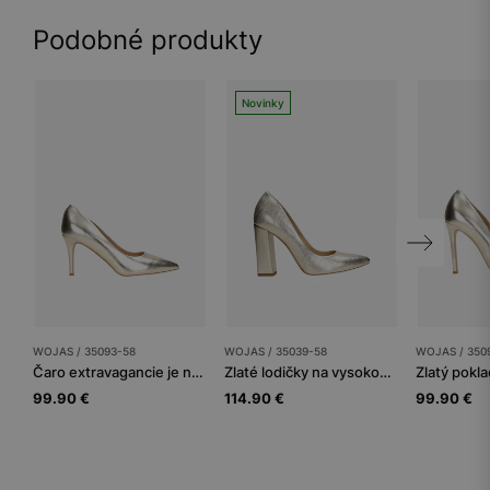
Podobné produkty
Novinky
WOJAS / 35093-58
WOJAS / 35039-58
WOJAS / 350
Čaro extravagancie je na dosah so zlatými koženými lodičkami
Zlaté lodičky na vysokom podpätku
99.90 €
114.90 €
99.90 €