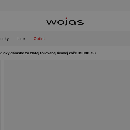
plnky
Line
Outlet
dičky dámske zo zlatej fóliovanej lícovej kože 35086-58