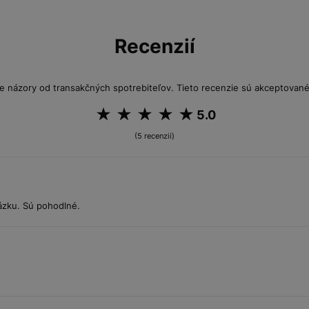
Recenzií
e názory od transakčných spotrebiteľov. Tieto recenzie sú akceptované 
5.0
(5 recenzií)
ázku. Sú pohodlné.