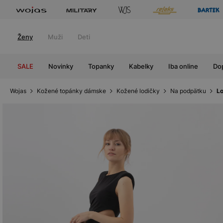
Ženy
Muži
Deti
SALE
Novinky
Topanky
Kabelky
Iba online
Do
Wojas
Kožené topánky dámske
Kožené lodičky
Na podpätku
Lo