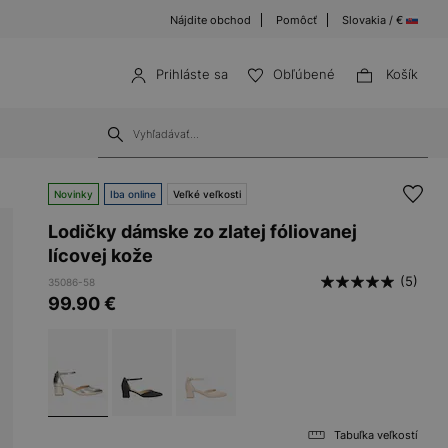
Nájdite obchod
Pomôcť
Slovakia / €
Prihláste sa
Obľúbené
Košík
Novinky
Iba online
Veľké veľkosti
Lodičky dámske zo zlatej fóliovanej
lícovej kože
(5)
35086-58
99.90
€
Tabuľka veľkostí