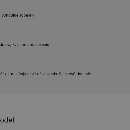
e pohodlné topánky
dobra, kvalitne spracovanie
zku, napĺňajú moje očakávania. Bleskové dodanie.
model