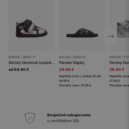
BARTEK / 86311-71
WOJAS / 32029-51
BARTEK / 117
Detský členkové topánky BARTEK
Pánske šľapky
od 64.90 €
30.90 €
38.90 €
Najnižšia cena v období 30 dní:
Najnižšia cena
39.90 €
47.90 €
Pôvodná cena: 74.90 €
Pôvodná cena
Bezpečné nakupovanie
s certifikátom SSL