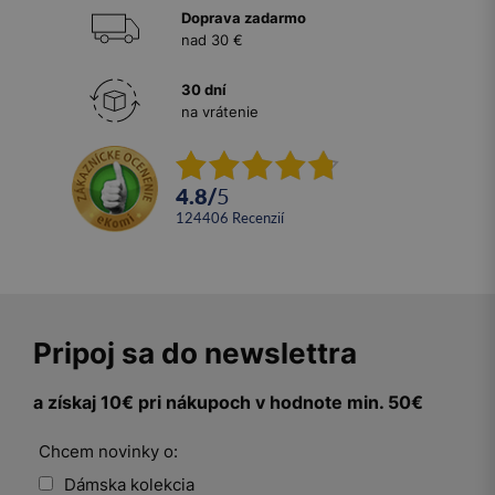
Doprava zadarmo
nad 30 €
30 dní
na vrátenie
4.8
/
5
124406
recenzií
Pripoj sa do newslettra
a získaj 10€ pri nákupoch v hodnote min. 50€
Chcem novinky o:
Dámska kolekcia