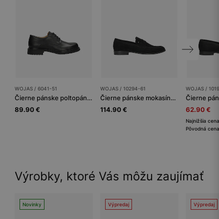
WOJAS / 6041-51
WOJAS / 10294-61
WOJAS / 101
Čierne pánske poltopánky
Čierne pánske mokasíny penny loafers
89.90 €
114.90 €
62.90 €
Najnižšia cen
Pôvodná cena
Výrobky, ktoré Vás môžu zaujímať
Novinky
Výpredaj
Výpredaj